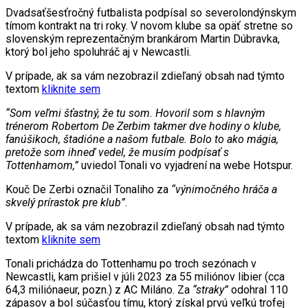
Dvadsaťšesťročný futbalista podpísal so severolondýnskym
tímom kontrakt na tri roky. V novom klube sa opäť stretne so
slovenským reprezentačným brankárom Martin Dúbravka,
ktorý bol jeho spoluhráč aj v Newcastli.
V prípade, ak sa vám nezobrazil zdieľaný obsah nad týmto
textom
kliknite sem
“Som veľmi šťastný, že tu som. Hovoril som s hlavným
trénerom Robertom De Zerbim takmer dve hodiny o klube,
fanúšikoch, štadióne a našom futbale. Bolo to ako mágia,
pretože som ihneď vedel, že musím podpísať s
Tottenhamom,”
uviedol Tonali vo vyjadrení na webe Hotspur.
Kouč De Zerbi označil Tonaliho za
“výnimočného hráča a
skvelý prírastok pre klub”
.
V prípade, ak sa vám nezobrazil zdieľaný obsah nad týmto
textom
kliknite sem
Tonali prichádza do Tottenhamu po troch sezónach v
Newcastli, kam prišiel v júli 2023 za 55 miliónov libier (cca
64,3 miliónaeur, pozn.) z AC Miláno. Za
“straky”
odohral 110
zápasov a bol súčasťou tímu, ktorý získal prvú veľkú trofej