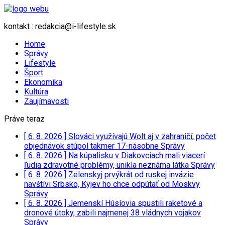
kontakt : redakcia@i-lifestyle.sk
Home
Správy
Lifestyle
Šport
Ekonomika
Kultúra
Zaujímavosti
Práve teraz
[ 6. 8. 2026 ]
Slováci využívajú Wolt aj v zahraničí, počet
objednávok stúpol takmer 17-násobne
Správy
[ 6. 8. 2026 ]
Na kúpalisku v Diakovciach mali viacerí
ľudia zdravotné problémy, unikla neznáma látka
Správy
[ 6. 8. 2026 ]
Zelenskyj prvýkrát od ruskej invázie
navštívi Srbsko, Kyjev ho chce odpútať od Moskvy
Správy
[ 6. 8. 2026 ]
Jemenskí Húsíovia spustili raketové a
dronové útoky, zabili najmenej 38 vládnych vojakov
Správy