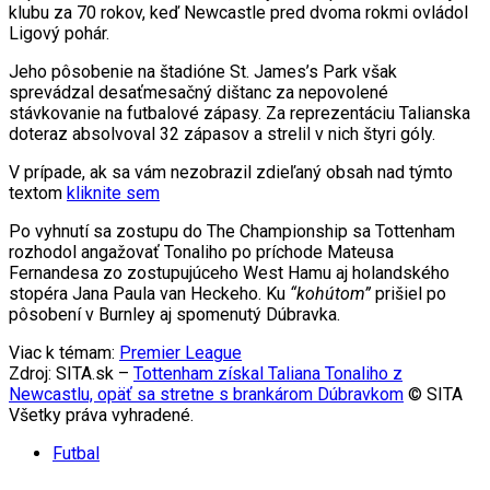
klubu za 70 rokov, keď Newcastle pred dvoma rokmi ovládol
Ligový pohár.
Jeho pôsobenie na štadióne St. James’s Park však
sprevádzal desaťmesačný dištanc za nepovolené
stávkovanie na futbalové zápasy. Za reprezentáciu Talianska
doteraz absolvoval 32 zápasov a strelil v nich štyri góly.
V prípade, ak sa vám nezobrazil zdieľaný obsah nad týmto
textom
kliknite sem
Po vyhnutí sa zostupu do The Championship sa Tottenham
rozhodol angažovať Tonaliho po príchode Mateusa
Fernandesa zo zostupujúceho West Hamu aj holandského
stopéra Jana Paula van Heckeho. Ku
“kohútom”
prišiel po
pôsobení v Burnley aj spomenutý Dúbravka.
Viac k témam:
Premier League
Zdroj: SITA.sk –
Tottenham získal Taliana Tonaliho z
Newcastlu, opäť sa stretne s brankárom Dúbravkom
© SITA
Všetky práva vyhradené.
Futbal