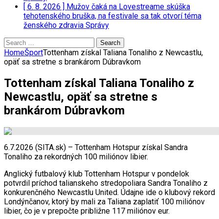
[ 6. 8. 2026 ]
Mužov čaká na Lovestreame skúška
tehotenského bruška, na festivale sa tak otvorí téma
ženského zdravia
Správy
Search
for:
Home
Šport
Tottenham získal Taliana Tonaliho z Newcastlu,
opäť sa stretne s brankárom Dúbravkom
Tottenham získal Taliana Tonaliho z
Newcastlu, opäť sa stretne s
brankárom Dúbravkom
6.7.2026 (SITA.sk) – Tottenham Hotspur získal Sandra
Tonaliho za rekordných 100 miliónov libier.
Anglický futbalový klub Tottenham Hotspur v pondelok
potvrdil príchod talianskeho stredopoliara Sandra Tonaliho z
konkurenčného Newcastlu United. Údajne ide o klubový rekord
Londýnčanov, ktorý by mali za Taliana zaplatiť 100 miliónov
libier, čo je v prepočte približne 117 miliónov eur.