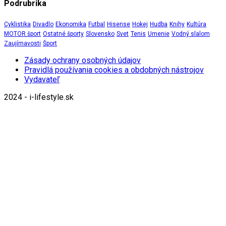
Podrubrika
Cyklistika
Divadlo
Ekonomika
Futbal
Hisense
Hokej
Hudba
Knihy
Kultúra
MOTOR šport
Ostatné športy
Slovensko
Svet
Tenis
Umenie
Vodný slalom
Zaujímavosti
Šport
Zásady ochrany osobných údajov
Pravidlá používania cookies a obdobných nástrojov
Vydavateľ
2024 - i-lifestyle.sk