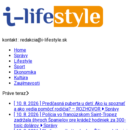
kontakt : redakcia@i-lifestyle.sk
Home
Správy
Lifestyle
Šport
Ekonomika
Kultúra
Zaujímavosti
Práve teraz
[ 10. 8. 2026 ]
Predčasná puberta u detí: Ako ju spoznať
a ako vedia pomôcť rodičia? – ROZHOVOR
Správy
[ 10. 8. 2026 ]
Polícia vo francúzskom Saint-Tropez
zadržala štyroch Španielov pre krádež hodiniek za 300-
tisíc dolárov
Správy