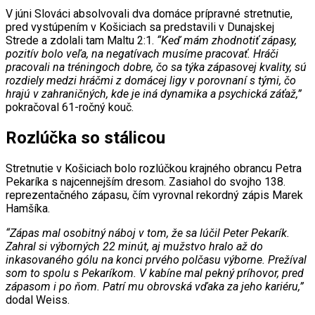
V júni Slováci absolvovali dva domáce prípravné stretnutie,
pred vystúpením v Košiciach sa predstavili v Dunajskej
Strede a zdolali tam Maltu 2:1.
“Keď mám zhodnotiť zápasy,
pozitív bolo veľa, na negatívach musíme pracovať. Hráči
pracovali na tréningoch dobre, čo sa týka zápasovej kvality, sú
rozdiely medzi hráčmi z domácej ligy v porovnaní s tými, čo
hrajú v zahraničných, kde je iná dynamika a psychická záťaž,”
pokračoval 61-ročný kouč.
Rozlúčka so stálicou
Stretnutie v Košiciach bolo rozlúčkou krajného obrancu Petra
Pekaríka s najcennejším dresom. Zasiahol do svojho 138.
reprezentačného zápasu, čím vyrovnal rekordný zápis Marek
Hamšíka.
“Zápas mal osobitný náboj v tom, že sa lúčil Peter Pekarík.
Zahral si výborných 22 minút, aj mužstvo hralo až do
inkasovaného gólu na konci prvého polčasu výborne. Prežíval
som to spolu s Pekaríkom. V kabíne mal pekný príhovor, pred
zápasom i po ňom. Patrí mu obrovská vďaka za jeho kariéru,”
dodal Weiss.