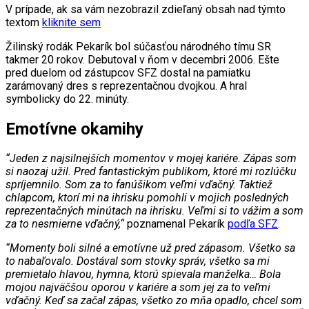
V prípade, ak sa vám nezobrazil zdieľaný obsah nad týmto
textom
kliknite sem
Žilinský rodák Pekarík bol súčasťou národného tímu SR
takmer 20 rokov. Debutoval v ňom v decembri 2006. Ešte
pred duelom od zástupcov SFZ dostal na pamiatku
zarámovaný dres s reprezentačnou dvojkou. A hral
symbolicky do 22. minúty.
Emotívne okamihy
“Jeden z najsilnejších momentov v mojej kariére. Zápas som
si naozaj užil. Pred fantastickým publikom, ktoré mi rozlúčku
spríjemnilo. Som za to fanúšikom veľmi vďačný. Taktiež
chlapcom, ktorí mi na ihrisku pomohli v mojich posledných
reprezentačných minútach na ihrisku. Veľmi si to vážim a som
za to nesmierne vďačný,“
poznamenal Pekarík
podľa SFZ
.
“Momenty boli silné a emotívne už pred zápasom. Všetko sa
to nabaľovalo. Dostával som stovky správ, všetko sa mi
premietalo hlavou, hymna, ktorú spievala manželka… Bola
mojou najväčšou oporou v kariére a som jej za to veľmi
vďačný. Keď sa začal zápas, všetko zo mňa opadlo, chcel som