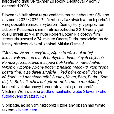
národného tímu SR takmer 20 rokov. Debutoval v ňom v
decembri 2006.
Slovenská futbalová reprezentácia má za sebou rozlúčku so
sezónou 2025/2026. Po šiestich víťazstvách a troch prehrách
v nej dosiahli remízu s výberom Čiernej Hory, v prípravnom
súboji v Košiciach s ním hrali nerozhodne 2:2. Úvodný gól
duelu strelil už v 4. minúte Róbert Boženík a gólový film
stretnutia uzavrel v 74. minúte Ondrej Duda, medzitým sa do
listiny strelcov dvakrát zapísal Milutin Osmajič.
“Mrzí ma, že sme nevyhrali, zápas to však bol dobrý.
Inkasovali sme po dvoch hrubých individuálnych chybách.
Remíza je zaslúžená, u súpera boli kvalitné individuálne
výkony. Výborné výkony podali z našich hráčov tí, ktorí tvoria
kostru tímu a za danej situácie – keď nám chýbali viacerí
kľúčoví – sú nenahraditeľní: Suslov, Vavro, Bero, Duda… Som
rád, že Boženík ožil a dal gól, pomôže mu to mentálne,”
komentoval staronový tréner slovenskej reprezentácie
Vladimír Weiss starší
podľa oficiálneho webu Slovenského
futbalového zväzu (SFZ)
.
V prípade, ak sa vám nezobrazil zdieľaný obsah nad týmto
textom
kliknite sem