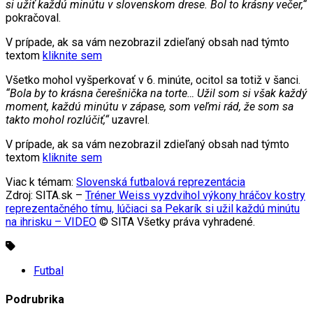
si užiť každú minútu v slovenskom drese. Bol to krásny večer,“
pokračoval.
V prípade, ak sa vám nezobrazil zdieľaný obsah nad týmto
textom
kliknite sem
Všetko mohol vyšperkovať v 6. minúte, ocitol sa totiž v šanci.
“Bola by to krásna čerešnička na torte… Užil som si však každý
moment, každú minútu v zápase, som veľmi rád, že som sa
takto mohol rozlúčiť,“
uzavrel.
V prípade, ak sa vám nezobrazil zdieľaný obsah nad týmto
textom
kliknite sem
Viac k témam:
Slovenská futbalová reprezentácia
Zdroj: SITA.sk –
Tréner Weiss vyzdvihol výkony hráčov kostry
reprezentačného tímu, lúčiaci sa Pekarík si užil každú minútu
na ihrisku – VIDEO
© SITA Všetky práva vyhradené.
Futbal
Podrubrika