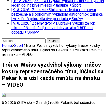
[ 10. 8. 2026 ]
Skalica prvýkrát vyhrala v Žiline a chýba jej
jeden gól na prvé miesto v tabuľke
Šport
[ 9. 8. 2026 ]
Zatmenie Slnka sa bude dať pozorovať
bezpečne a s odborným výkladom astronómov, žilinská
hvezdáreň pripravila dve podujatia
Správy
[ 9. 8. 2026 ]
Zberný dvor v Dúbravke využilo za rok
takmer 15-tisíc ľudí, odovzdali viac ako 1 600 ton
odpadu
Správy
Search
for:
Home
Šport
Tréner Weiss vyzdvihol výkony hráčov kostry
reprezentačného tímu, lúčiaci sa Pekarík si užil každú minútu
na ihrisku – VIDEO
Tréner Weiss vyzdvihol výkony hráčov
kostry reprezentačného tímu, lúčiaci sa
Pekarík si užil každú minútu na ihrisku
– VIDEO
6.6.2026 (SITA.sk) – Žilinský rodák Pekarík bol súčasťou