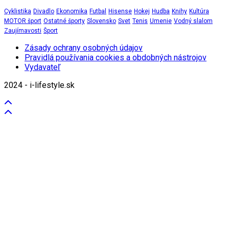
Cyklistika
Divadlo
Ekonomika
Futbal
Hisense
Hokej
Hudba
Knihy
Kultúra
MOTOR šport
Ostatné športy
Slovensko
Svet
Tenis
Umenie
Vodný slalom
Zaujímavosti
Šport
Zásady ochrany osobných údajov
Pravidlá používania cookies a obdobných nástrojov
Vydavateľ
2024 - i-lifestyle.sk