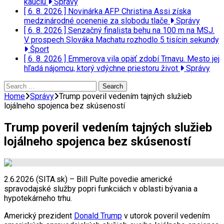
kauciu
Správy
[ 6. 8. 2026 ]
Novinárka AFP Christina Assi získa
medzinárodné ocenenie za slobodu tlače
Správy
[ 6. 8. 2026 ]
Senzačný finalista behu na 100 m na MSJ.
V prospech Slováka Machatu rozhodlo 5 tisícin sekundy
Šport
[ 6. 8. 2026 ]
Emmerova vila opäť zdobí Trnavu. Mesto jej
hľadá nájomcu, ktorý vdýchne priestoru život
Správy
Search
for:
Home
Správy
Trump poveril vedením tajných služieb
lojálneho spojenca bez skúseností
Trump poveril vedením tajných služieb
lojálneho spojenca bez skúseností
2.6.2026 (SITA.sk) – Bill Pulte povedie americké
spravodajské služby popri funkciách v oblasti bývania a
hypotekárneho trhu.
Americký prezident
Donald Trump
v utorok poveril vedením