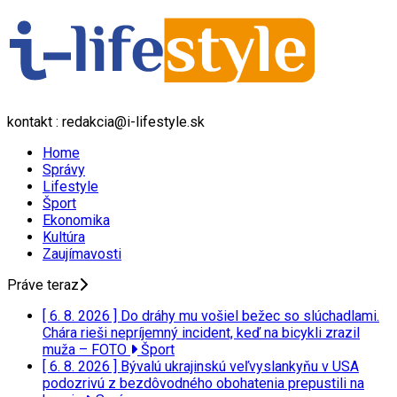
kontakt : redakcia@i-lifestyle.sk
Home
Správy
Lifestyle
Šport
Ekonomika
Kultúra
Zaujímavosti
Práve teraz
[ 6. 8. 2026 ]
Do dráhy mu vošiel bežec so slúchadlami.
Chára rieši nepríjemný incident, keď na bicykli zrazil
muža – FOTO
Šport
[ 6. 8. 2026 ]
Bývalú ukrajinskú veľvyslankyňu v USA
podozrivú z bezdôvodného obohatenia prepustili na