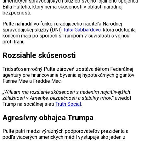
amerických spravodajských služieb svojho lojálneho spojenca
Billa Pulteho, ktorý nemá skúsenosti v oblasti národnej
bezpečnosti.
Pulte nahradil vo funkcii úradujúceho riaditeľa Národnej
spravodajskej služby (DNI)
Tulsi Gabbardovú
, ktorá odstúpila
koncom mája po sporoch s Trumpom v súvislosti s vojnou
proti Iránu.
Rozsiahle skúsenosti
Tridsaťosemročný Pulte zároveň zostáva šéfom Federálnej
agentúry pre financovanie bývania aj hypotekárnych gigantov
Fannie Mae a Freddie Mac.
„William má rozsiahle skúsenosti s riadením najcitlivejších
záležitostí v Amerike, bezpečnosti a stability trhov,“
uviedol
Trump na sociálnej sieti
Truth Social
.
Agresívny obhajca Trumpa
Pulte patrí medzi výrazných podporovateľov prezidenta a
podľa viacerých amerických médií vystupuje ako jeden z