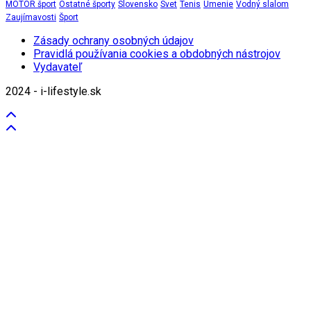
MOTOR šport
Ostatné športy
Slovensko
Svet
Tenis
Umenie
Vodný slalom
Zaujímavosti
Šport
Zásady ochrany osobných údajov
Pravidlá používania cookies a obdobných nástrojov
Vydavateľ
2024 - i-lifestyle.sk