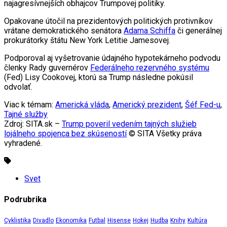
najagresívnejších obhajcov Trumpovej politiky.
Opakovane útočil na prezidentových politických protivníkov
vrátane demokratického senátora
Adama Schiffa
či generálnej
prokurátorky štátu New York Letitie Jamesovej.
Podporoval aj vyšetrovanie údajného hypotekárneho podvodu
členky Rady guvernérov
Federálneho rezervného systému
(Fed) Lisy Cookovej, ktorú sa Trump následne pokúsil
odvolať.
Viac k témam:
Americká vláda
,
Americký prezident
,
Šéf Fed-u
,
Tajné služby
Zdroj: SITA.sk –
Trump poveril vedením tajných služieb
lojálneho spojenca bez skúseností
© SITA Všetky práva
vyhradené.
Svet
Podrubrika
Cyklistika
Divadlo
Ekonomika
Futbal
Hisense
Hokej
Hudba
Knihy
Kultúra