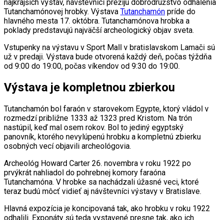
najkrajších výstav, návštevníci prežijú dobrodružstvo odhalenia
Tutanchamónovej hrobky. Výstava
Tutanchamón
príde do
hlavného mesta 17. októbra. Tutanchamónova hrobka a
poklady predstavujú najväčší archeologický objav sveta.
Vstupenky na výstavu v Sport Mall v bratislavskom Lamači sú
už v predaji. Výstava bude otvorená každý deň, počas týždňa
od 9:00 do 19:00, počas víkendov od 9:30 do 19:00.
Výstava je kompletnou zbierkou
Tutanchamón bol faraón v starovekom Egypte, ktorý vládol v
rozmedzí približne 1333 až 1323 pred Kristom. Na trón
nastúpil, keď mal osem rokov. Bol to jediný egyptský
panovník, ktorého nevylúpenú hrobku a kompletnú zbierku
osobných vecí objavili archeológovia.
Archeológ Howard Carter 26. novembra v roku 1922 po
prvýkrát nahliadol do pohrebnej komory faraóna
Tutanchamóna. V hrobke sa nachádzali úžasné veci, ktoré
teraz budú môcť vidieť aj návštevníci výstavy v Bratislave.
Hlavná expozícia je koncipovaná tak, ako hrobku v roku 1922
odhalili. Exponáty sú teda vystavené presne tak, ako ich