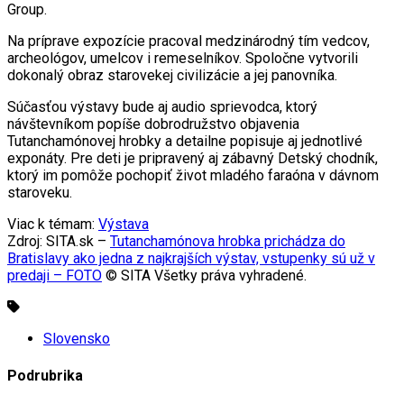
Group.
Na príprave expozície pracoval medzinárodný tím vedcov,
archeológov, umelcov i remeselníkov. Spoločne vytvorili
dokonalý obraz starovekej civilizácie a jej panovníka.
Súčasťou výstavy bude aj audio sprievodca, ktorý
návštevníkom popíše dobrodružstvo objavenia
Tutanchamónovej hrobky a detailne popisuje aj jednotlivé
exponáty. Pre deti je pripravený aj zábavný Detský chodník,
ktorý im pomôže pochopiť život mladého faraóna v dávnom
staroveku.
Viac k témam:
Výstava
Zdroj: SITA.sk –
Tutanchamónova hrobka prichádza do
Bratislavy ako jedna z najkrajších výstav, vstupenky sú už v
predaji – FOTO
© SITA Všetky práva vyhradené.
Slovensko
Podrubrika