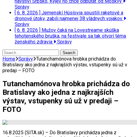
navštívi Srbsko, Kyjev ho chce odpútať od Moskvy
Správy
[ 6. 8. 2026 ]
Jemenskí Húsíovia spustili raketové a
dronové útoky, zabili najmenej 38 vládnych vojakov
Správy
[ 6. 8. 2026 ]
Mužov čaká na Lovestreame skúška
tehotenského bruška, na festivale sa tak otvorí téma
ženského zdravia
Správy
Search
for:
Home
Správy
Tutanchamónova hrobka prichádza do
Bratislavy ako jedna z najkrajších výstav, vstupenky sú už v
predaji – FOTO
Tutanchamónova hrobka prichádza do
Bratislavy ako jedna z najkrajších
výstav, vstupenky sú už v predaji –
FOTO
16.8.2025 (SITA.sk) – Do Bratislavy prichádza jedna z