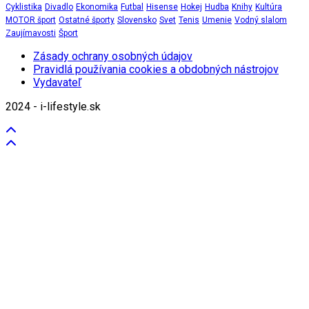
Cyklistika
Divadlo
Ekonomika
Futbal
Hisense
Hokej
Hudba
Knihy
Kultúra
MOTOR šport
Ostatné športy
Slovensko
Svet
Tenis
Umenie
Vodný slalom
Zaujímavosti
Šport
Zásady ochrany osobných údajov
Pravidlá používania cookies a obdobných nástrojov
Vydavateľ
2024 - i-lifestyle.sk