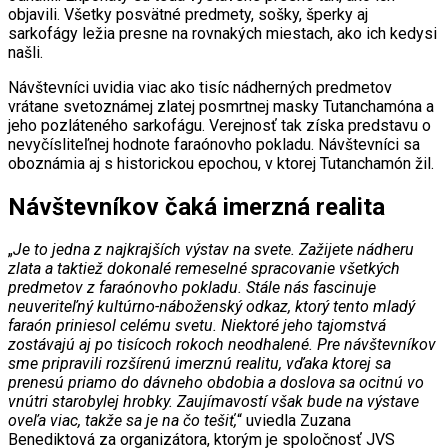
objavili. Všetky posvätné predmety, sošky, šperky aj
sarkofágy ležia presne na rovnakých miestach, ako ich kedysi
našli.
Návštevníci uvidia viac ako tisíc nádherných predmetov
vrátane svetoznámej zlatej posmrtnej masky Tutanchamóna a
jeho pozláteného sarkofágu. Verejnosť tak získa predstavu o
nevyčísliteľnej hodnote faraónovho pokladu. Návštevníci sa
oboznámia aj s historickou epochou, v ktorej Tutanchamón žil.
Návštevníkov čaká imerzná realita
„
Je to jedna z najkrajších výstav na svete. Zažijete nádheru
zlata a taktiež dokonalé remeselné spracovanie všetkých
predmetov z faraónovho pokladu. Stále nás fascinuje
neuveriteľný kultúrno-náboženský odkaz, ktorý tento mladý
faraón priniesol celému svetu. Niektoré jeho tajomstvá
zostávajú aj po tisícoch rokoch neodhalené. Pre návštevníkov
sme pripravili rozšírenú imerznú realitu, vďaka ktorej sa
prenesú priamo do dávneho obdobia a doslova sa ocitnú vo
vnútri starobylej hrobky. Zaujímavostí však bude na výstave
oveľa viac, takže sa je na čo tešiť,
“ uviedla Zuzana
Benediktová za organizátora, ktorým je spoločnosť JVS