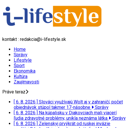
kontakt : redakcia@i-lifestyle.sk
Home
Správy
Lifestyle
Šport
Ekonomika
Kultúra
Zaujímavosti
Práve teraz
[ 6. 8. 2026 ]
Slováci využívajú Wolt aj v zahraničí, počet
objednávok stúpol takmer 17-násobne
Správy
[ 6. 8. 2026 ]
Na kúpalisku v Diakovciach mali viacerí
ľudia zdravotné problémy, unikla neznáma látka
Správy
[ 6. 8. 2026 ]
Zelenskyj prvýkrát od ruskej invázie