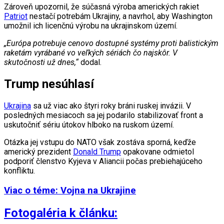
Zároveň upozornil, že súčasná výroba amerických rakiet
Patriot
nestačí potrebám Ukrajiny, a navrhol, aby Washington
umožnil ich licenčnú výrobu na ukrajinskom území.
„Európa potrebuje cenovo dostupné systémy proti balistickým
raketám vyrábané vo veľkých sériách čo najskôr. V
skutočnosti už dnes,“
dodal.
Trump nesúhlasí
Ukrajina
sa už viac ako štyri roky bráni ruskej invázii. V
posledných mesiacoch sa jej podarilo stabilizovať front a
uskutočniť sériu útokov hlboko na ruskom území.
Otázka jej vstupu do NATO však zostáva sporná, keďže
americký prezident
Donald Trump
opakovane odmietol
podporiť členstvo Kyjeva v Aliancii počas prebiehajúceho
konfliktu.
Viac o téme: Vojna na Ukrajine
Fotogaléria k článku: