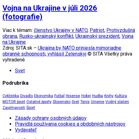
Vojna na Ukrajine v júli 2026
(fotografie)
Viac k témam:
členstvo Ukrajiny v NATO
,
Patriot
,
Protivzdušná
obrana
,
Rusko-ukrajinský konflikt
,
Ukrajinský prezident
,
Vojna
na Ukrajine
Zdroj: SITA.sk –
Ukrajina by NATO priniesla mimoriadne
obranné schopnosti, vyhlásil Zelenskyj
© SITA Všetky práva
vyhradené.
Svet
Podrubrika
Cyklistika
Divadlo
Ekonomika
Futbal
Hisense
Hokej
Hudba
Knihy
Kultúra
MOTOR šport
Ostatné športy
Slovensko
Svet
Tenis
Umenie
Vodný slalom
Zaujímavosti
Šport
Zásady ochrany osobných údajov
Pravidlá používania cookies a obdobných nástrojov
Vydavateľ