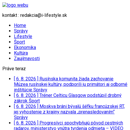
kontakt : redakcia@i-lifestyle.sk
Home
Správy
Lifestyle
Šport
Ekonomika
Kultúra
Zaujímavosti
Práve teraz
[ 6. 8. 2026 ]
Rusínska komunita žiada zachovanie
Múzea rusínskej kultúry, podporili ju primátori aj odborné
inštitúcie
Správy
[ 6. 8. 2026 ]
Tréner Celticu Glasgow podstúpil drobný
zákrok
Šport
[ 6. 8. 2026 ]
Moskva bráni bývalú šéfku francúzskej RT,
jej vyhostenie z krajiny nazvala „prenasledovaním“
Správy
[ 6. 8. 2026 ]
Progresívci spochybňujú pôvod cestných
radarov, ministerstvo vnútra tvrdenia odmieta – VIDEO