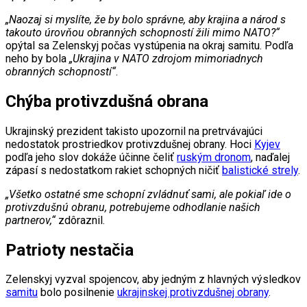
„Naozaj si myslíte, že by bolo správne, aby krajina a národ s
takouto úrovňou obranných schopností žili mimo NATO?“
opýtal sa Zelenskyj počas vystúpenia na okraj samitu. Podľa
neho by bola
„Ukrajina v NATO zdrojom mimoriadnych
obranných schopností“
.
Chýba protivzdušná obrana
Ukrajinský prezident takisto upozornil na pretrvávajúci
nedostatok prostriedkov protivzdušnej obrany. Hoci
Kyjev
podľa jeho slov dokáže účinne čeliť
ruským dronom
, naďalej
zápasí s nedostatkom rakiet schopných ničiť
balistické strely
.
„Všetko ostatné sme schopní zvládnuť sami, ale pokiaľ ide o
protivzdušnú obranu, potrebujeme odhodlanie našich
partnerov,“
zdôraznil.
Patrioty nestačia
Zelenskyj vyzval spojencov, aby jedným z hlavných výsledkov
samitu
bolo posilnenie
ukrajinskej protivzdušnej obrany
.