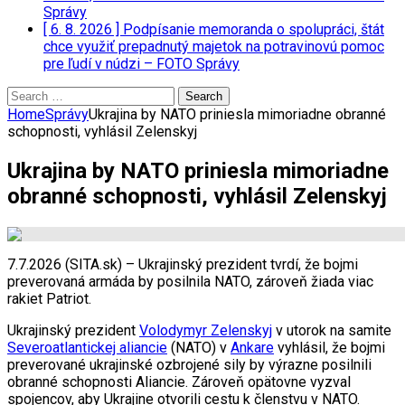
Správy
[ 6. 8. 2026 ]
Podpísanie memoranda o spolupráci, štát
chce využiť prepadnutý majetok na potravinovú pomoc
pre ľudí v núdzi – FOTO
Správy
Search
for:
Home
Správy
Ukrajina by NATO priniesla mimoriadne obranné
schopnosti, vyhlásil Zelenskyj
Ukrajina by NATO priniesla mimoriadne
obranné schopnosti, vyhlásil Zelenskyj
7.7.2026 (SITA.sk) – Ukrajinský prezident tvrdí, že bojmi
preverovaná armáda by posilnila NATO, zároveň žiada viac
rakiet Patriot.
Ukrajinský prezident
Volodymyr Zelenskyj
v utorok na samite
Severoatlantickej aliancie
(NATO) v
Ankare
vyhlásil, že bojmi
preverované ukrajinské ozbrojené sily by výrazne posilnili
obranné schopnosti Aliancie. Zároveň opätovne vyzval
spojencov, aby Ukrajine otvorili cestu k členstvu v NATO.