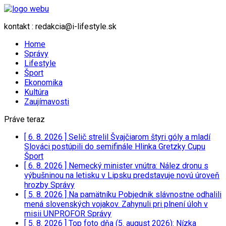
kontakt : redakcia@i-lifestyle.sk
Home
Správy
Lifestyle
Šport
Ekonomika
Kultúra
Zaujímavosti
Práve teraz
[ 6. 8. 2026 ]
Selič strelil Švajčiarom štyri góly a mladí
Slováci postúpili do semifinále Hlinka Gretzky Cupu
Šport
[ 6. 8. 2026 ]
Nemecký minister vnútra: Nález dronu s
výbušninou na letisku v Lipsku predstavuje novú úroveň
hrozby
Správy
[ 5. 8. 2026 ]
Na pamätníku Pobjednik slávnostne odhalili
mená slovenských vojakov. Zahynuli pri plnení úloh v
misii UNPROFOR
Správy
[ 5. 8. 2026 ]
Top foto dňa (5. august 2026): Nízka