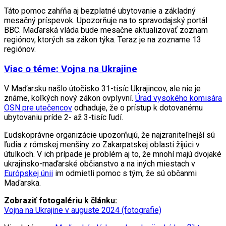
Táto pomoc zahŕňa aj bezplatné ubytovanie a základný
mesačný príspevok. Upozorňuje na to spravodajský portál
BBC. Maďarská vláda bude mesačne aktualizovať zoznam
regiónov, ktorých sa zákon týka. Teraz je na zozname 13
regiónov.
Viac o téme: Vojna na Ukrajine
V Maďarsku našlo útočisko 31-tisíc Ukrajincov, ale nie je
známe, koľkých nový zákon ovplyvní.
Úrad vysokého komisára
OSN pre utečencov
odhaduje, že o prístup k dotovanému
ubytovaniu príde 2- až 3-tisíc ľudí.
Ľudskoprávne organizácie upozorňujú, že najzraniteľnejší sú
ľudia z rómskej menšiny zo Zakarpatskej oblasti žijúci v
útulkoch. V ich prípade je problém aj to, že mnohí majú dvojaké
ukrajinsko-maďarské občianstvo a na iných miestach v
Európskej únii
im odmietli pomoc s tým, že sú občanmi
Maďarska.
Zobraziť fotogalériu k článku:
Vojna na Ukrajine v auguste 2024 (fotografie)