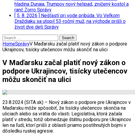
hladina Dunaja, Trumpov nový helipad, zničený kostol a
ranč Zorro
Správy
[ 5. 8. 2026 ]
Nešťastí pri vode pribúda. Vo Veľkom
Draždiaku sa utopil 53-ročný muž, na východe prišli o
život dve deti
Správy
Search
for:
Home
Správy
V Maďarsku začal platiť nový zákon o podpore
Ukrajincov, tisícky utečencov môžu skončiť na ulici
V Maďarsku začal platiť nový zákon o
podpore Ukrajincov, tisícky utečencov
môžu skončiť na ulici
23.8.2024 (SITA.sk) – Nový zákon o podpore pre Ukrajincov v
Maďarsku môže spôsobiť, že tisícky utečencov skončia na
uliciach alebo sa vrátia do vlasti. Legislatíva, ktorá začala
platiť v stredu, totiž obmedzuje štátnu podporu pre Ukrajincov
len na ľudí, ktorí prišli z oblastí priamo postihnutých bojmi v
dôsledku ruskej agresie.