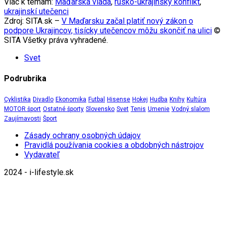
Viac k témam:
Maďarská vláda
,
rusko-ukrajinský konflikt
,
ukrajinskí utečenci
Zdroj: SITA.sk –
V Maďarsku začal platiť nový zákon o
podpore Ukrajincov, tisícky utečencov môžu skončiť na ulici
©
SITA Všetky práva vyhradené.
Svet
Podrubrika
Cyklistika
Divadlo
Ekonomika
Futbal
Hisense
Hokej
Hudba
Knihy
Kultúra
MOTOR šport
Ostatné športy
Slovensko
Svet
Tenis
Umenie
Vodný slalom
Zaujímavosti
Šport
Zásady ochrany osobných údajov
Pravidlá používania cookies a obdobných nástrojov
Vydavateľ
2024 - i-lifestyle.sk