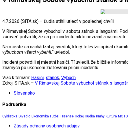
4.7.2026 (SITA.sk) – Ľudia stihli utiecť v poslednej chvíli.
V Rimavskej Sobote vybuchol v sobotu stánok s langošmi. Podľa 
zároveň potvrdili, že sa pri incidente nikto nezranil a na miesto
Na mieste sa nachádzal aj svedok, ktorý televízii opísal okam
výbuchom všetci vybehli,“
uviedol.
Incident potvrdili aj miestni hasiči. Tí uviedli, že bližšie inf
známych po ukončení zisťovania príčin incidentu.
Viac k témam:
Hasiči
,
stánok
,
Výbuch
Zdroj: SITA.sk –
V Rimavskej Sobote vybuchol stánok s langošmi
Slovensko
Podrubrika
Cyklistika
Divadlo
Ekonomika
Futbal
Hisense
Hokej
Hudba
Knihy
Kultúra
MOTOR
Zásady ochrany osobných údajov