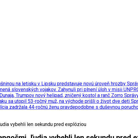
šninou na letisku v Lipsku predstavuje novú úroveň hrozby
Sprá
 mená slovenských vojakov. Zahynuli pri plnení úloh v misii UN
 Dunaja, Trumpov nový helipad, zničený kostol a ranč Zorro
Správ
ku sa utopil 53-ročný muž, na východe prišli o život dve deti
Sp
polícia zadržala 44-ročnú ženu pravdepodobne s duševnou poruch
udia vybehli len sekundu pred explóziou
ngošmi, ľudia vybehli len sekundu pred e