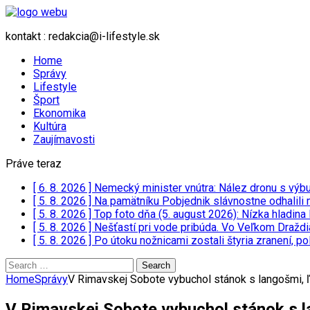
kontakt : redakcia@i-lifestyle.sk
Home
Správy
Lifestyle
Šport
Ekonomika
Kultúra
Zaujímavosti
Práve teraz
[ 6. 8. 2026 ]
Nemecký minister vnútra: Nález dronu s výbu
[ 5. 8. 2026 ]
Na pamätníku Pobjednik slávnostne odhalili
[ 5. 8. 2026 ]
Top foto dňa (5. august 2026): Nízka hladina
[ 5. 8. 2026 ]
Nešťastí pri vode pribúda. Vo Veľkom Draždia
[ 5. 8. 2026 ]
Po útoku nožnicami zostali štyria zranení, 
Search
for:
Home
Správy
V Rimavskej Sobote vybuchol stánok s langošmi, ľ
V Rimavskej Sobote vybuchol stánok s la