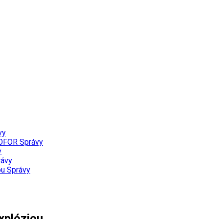
vy
PROFOR
Správy
y
rávy
ou
Správy
xplóziou