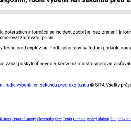
doterajších informácií sa incident zaobišiel bez zranení. Infor
 smeroval zisťovateľ príčin.
ihy tesne pred explóziou. Podľa jeho slov sa ľuďom podarilo op
ormácie zatiaľ poskytnúť nevedia, keďže na miesto smeroval zisťova
, ľudia vybehli len sekundu pred explóziou
© SITA Všetky práva
 šport
Ostatné športy
Slovensko
Svet
Tenis
Umenie
Vodný slalom
Zaujímavost