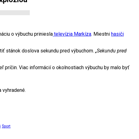
máciu o výbuchu priniesla
televízia Markíza
. Miestni
hasiči
ustiť stánok doslova sekundu pred výbuchom.
„Sekundu pred
teľ príčin. Viac informácií o okolnostiach výbuchu by malo byť
 vyhradené.
i
Šport