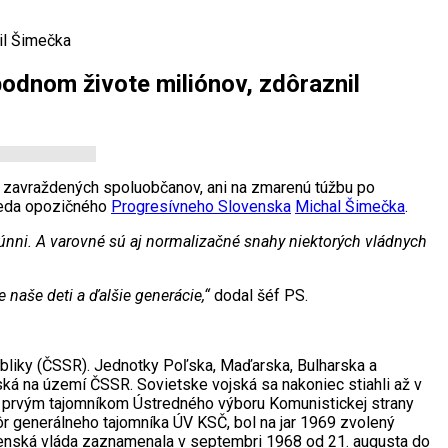
il Šimečka
odnom živote miliónov, zdôraznil
 zavraždených spoluobčanov, ani na zmarenú túžbu po
dseda opozičného
Progresívneho Slovenska
Michal Šimečka
.
nni. A varovné sú aj normalizačné snahy niektorých vládnych
naše deti a ďalšie generácie,“
dodal šéf PS.
ubliky (ČSSR). Jednotky Poľska, Maďarska, Bulharska a
ská na území ČSSR. Sovietske vojská sa nakoniec stiahli až v
 prvým tajomníkom Ústredného výboru Komunistickej strany
ôr generálneho tajomníka ÚV KSČ, bol na jar 1969 zvolený
ovenská vláda zaznamenala v septembri 1968 od 21. augusta do