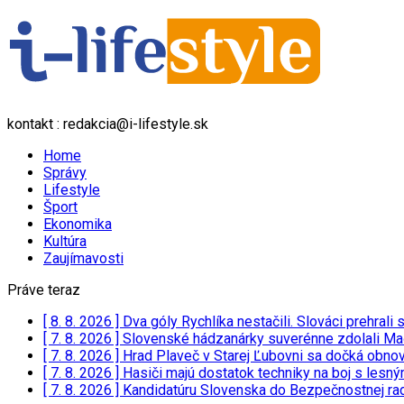
kontakt : redakcia@i-lifestyle.sk
Home
Správy
Lifestyle
Šport
Ekonomika
Kultúra
Zaujímavosti
Práve teraz
[ 8. 8. 2026 ]
Dva góly Rychlíka nestačili. Slováci prehrali
[ 7. 8. 2026 ]
Slovenské hádzanárky suverénne zdolali Ma
[ 7. 8. 2026 ]
Hrad Plaveč v Starej Ľubovni sa dočká obnov
[ 7. 8. 2026 ]
Hasiči majú dostatok techniky na boj s lesn
[ 7. 8. 2026 ]
Kandidatúru Slovenska do Bezpečnostnej rad