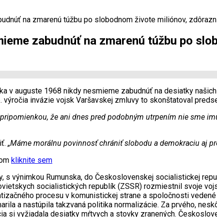
udnúť na zmarenú túžbu po slobodnom živote miliónov, zdôrazn
mieme zabudnúť na zmarenú túžbu po slob
ska v auguste 1968 nikdy nesmieme zabudnúť na desiatky našich
i 56. výročia invázie vojsk Varšavskej zmluvy to skonštatoval pre
 pripomienkou, že ani dnes pred podobným utrpením nie sme imú
iť.
„Máme morálnu povinnosť chrániť slobodu a demokraciu aj pre 
xtom
kliknite sem
uvy, s výnimkou Rumunska, do Československej socialistickej rep
vietskych socialistických republík (ZSSR) rozmiestnil svoje voj
tizačného procesu v komunistickej strane a spoločnosti vedené
rila a nastúpila takzvaná politika normalizácie. Za prvého, nesk
pácia si vyžiadala desiatky mŕtvych a stovky zranených. Českosl