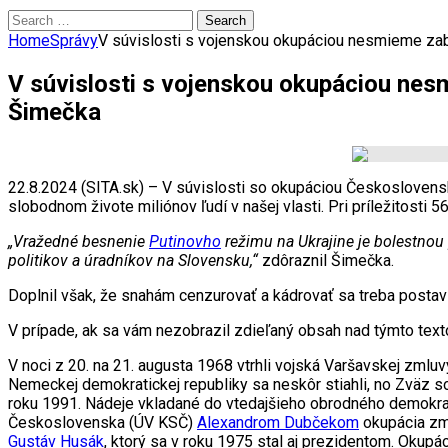
Search
for:
Home
Správy
V súvislosti s vojenskou okupáciou nesmieme zab
V súvislosti s vojenskou okupáciou nes
Šimečka
22.8.2024 (SITA.sk) – V súvislosti so okupáciou Českosloven
slobodnom živote miliónov ľudí v našej vlasti. Pri príležitost
„Vražedné besnenie
Putinovho
režimu na Ukrajine je bolestnou
politikov a úradníkov na Slovensku,“
zdôraznil Šimečka.
Doplnil však, že snahám cenzurovať a kádrovať sa treba postav
V prípade, ak sa vám nezobrazil zdieľaný obsah nad týmto te
V noci z 20. na 21. augusta 1968 vtrhli vojská Varšavskej zml
Nemeckej demokratickej republiky sa neskôr stiahli, no Zväz so
roku 1991. Nádeje vkladané do vtedajšieho obrodného demokra
Československa (ÚV KSČ)
Alexandrom Dubčekom
okupácia zma
Gustáv Husák
, ktorý sa v roku 1975 stal aj prezidentom. Oku