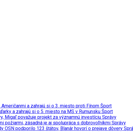
 s Američanmi a zahrajú si o 3. miesto proti Fínom
Šport
ďarky a zahrajú si o 5. miesto na MS v Rumunsku
Šport
y, Migaľ považuje projekt za významnú investíciu
Správy
ými požiarmi, zásadná je aj spolupráca s dobrovoľníkmi
Správy
y OSN podporilo 123 štátov, Blanár hovorí o prejave dôvery
Spr