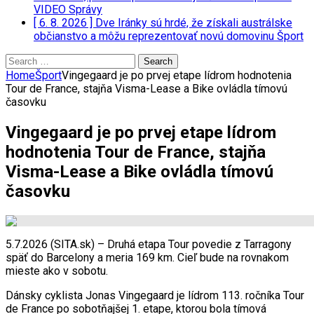
VIDEO
Správy
[ 6. 8. 2026 ]
Dve Iránky sú hrdé, že získali austrálske
občianstvo a môžu reprezentovať novú domovinu
Šport
Search
for:
Home
Šport
Vingegaard je po prvej etape lídrom hodnotenia
Tour de France, stajňa Visma-Lease a Bike ovládla tímovú
časovku
Vingegaard je po prvej etape lídrom
hodnotenia Tour de France, stajňa
Visma-Lease a Bike ovládla tímovú
časovku
5.7.2026 (SITA.sk) – Druhá etapa Tour povedie z Tarragony
späť do Barcelony a meria 169 km. Cieľ bude na rovnakom
mieste ako v sobotu.
Dánsky cyklista Jonas Vingegaard je lídrom 113. ročníka Tour
de France po sobotňajšej 1. etape, ktorou bola tímová