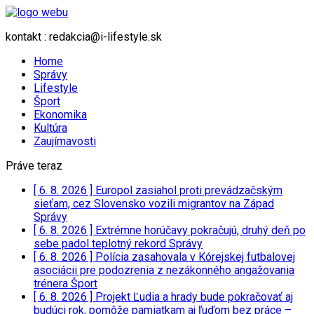
kontakt : redakcia@i-lifestyle.sk
Home
Správy
Lifestyle
Šport
Ekonomika
Kultúra
Zaujímavosti
Práve teraz
[ 6. 8. 2026 ]
Europol zasiahol proti prevádzačským
sieťam, cez Slovensko vozili migrantov na Západ
Správy
[ 6. 8. 2026 ]
Extrémne horúčavy pokračujú, druhý deň po
sebe padol teplotný rekord
Správy
[ 6. 8. 2026 ]
Polícia zasahovala v Kórejskej futbalovej
asociácii pre podozrenia z nezákonného angažovania
trénera
Šport
[ 6. 8. 2026 ]
Projekt Ľudia a hrady bude pokračovať aj
budúci rok, pomôže pamiatkam aj ľuďom bez práce –