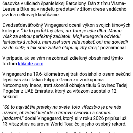
časovka v uliciach španielskej Barcelony. Dán z tímu Visma-
Lease a Bike sa v nedeľu predstaví v žltom drese vedúceho
jazdca celkovej klasifikácie.
Dvadsaťdeväťročný Vingegaard ocenil výkon svojich tímových
kolegov.
“Je to perfektný štart, no Tour je ešte dlhá. Máme
však za sebou perfektný začiatok. Moji kolegovia odviedli
fantastickú robotu, nemusel som veľa makať, oni ma doviedli
až do cieľa, a tak sme získali etapu aj žltý dres,”
poznamenal.
V prípade, ak sa vám nezobrazil zdieľaný obsah nad týmto
textom
kliknite sem
Vingegaard na 19,6-kilometrovej trati dosiahol o osem sekúnd
lepší čas ako Talian Filippo Ganna zo zoskupenia
Netcompany Ineos, tretí skončil obhajca titulu Slovinec Tadej
Pogačar z UAE Emirates, ktorý za víťazom zaostal o 12
sekúnd.
“Sú to najväčšie preteky na svete, toto víťazstvo je pre nás
úžasné, obzvlášť keď ide o tímovú časovku s ôsmimi
jazdcami,”
dodal Vingegaard, ktorý si v roku 2026 pripísal už
13 víťazstiev na úrovni World Tour, čo je jeho osobný rekord.