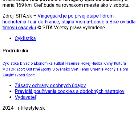
meria 169 km. Cieľ bude na rovnakom mieste ako v sobotu.
Zdroj: SITA.sk –
Vingegaard je po prvej etape lídrom
hodnotenia Tour de France, stajňa Visma-Lease a Bike ovládla
tímovú časovku
© SITA Všetky práva vyhradené.
Cyklistika
Podrubrika
Cyklistika
Divadlo
Ekonomika
Futbal
Hisense
Hokej
Hudba
Knihy
Kultúra
MOTOR šport
Ostatné športy
Slovensko
Svet
Tenis
Umenie
Vodný slalom
Zaujímavosti
Šport
Zásady ochrany osobných údajov
Pravidlá používania cookies a obdobných nástrojov
Vydavateľ
2024 - i-lifestyle.sk