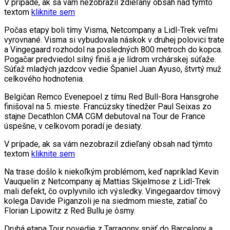
V prípade, ak sa vám nezobrazil zdieľaný obsah nad týmto
textom
kliknite sem
Počas etapy boli tímy Visma, Netcompany a Lidl-Trek veľmi
vyrovnané. Visma si vybudovala náskok v druhej polovici trate
a Vingegaard rozhodol na posledných 800 metroch do kopca.
Pogačar predviedol silný finiš a je lídrom vrchárskej súťaže.
Súťaž mladých jazdcov vedie Španiel Juan Ayuso, štvrtý muž
celkového hodnotenia.
Belgičan Remco Evenepoel z tímu Red Bull-Bora Hansgrohe
finišoval na 5. mieste. Francúzsky tínedžer Paul Seixas zo
stajne Decathlon CMA CGM debutoval na Tour de France
úspešne, v celkovom poradí je desiaty.
V prípade, ak sa vám nezobrazil zdieľaný obsah nad týmto
textom
kliknite sem
Na trase došlo k niekoľkým problémom, keď napríklad Kevin
Vauquelin z Netcompany aj Mattias Skjelmose z Lidl-Trek
mali defekt, čo ovplyvnilo ich výsledky. Vingegaardov tímový
kolega Davide Piganzoli je na siedmom mieste, zatiaľ čo
Florian Lipowitz z Red Bullu je ôsmy.
Druhá etapa Tour povedie z Tarragony späť do Barcelony a