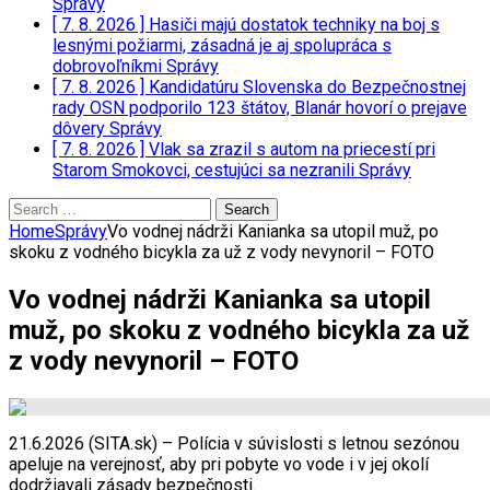
Správy
[ 7. 8. 2026 ]
Hasiči majú dostatok techniky na boj s
lesnými požiarmi, zásadná je aj spolupráca s
dobrovoľníkmi
Správy
[ 7. 8. 2026 ]
Kandidatúru Slovenska do Bezpečnostnej
rady OSN podporilo 123 štátov, Blanár hovorí o prejave
dôvery
Správy
[ 7. 8. 2026 ]
Vlak sa zrazil s autom na priecestí pri
Starom Smokovci, cestujúci sa nezranili
Správy
Search
for:
Home
Správy
Vo vodnej nádrži Kanianka sa utopil muž, po
skoku z vodného bicykla za už z vody nevynoril – FOTO
Vo vodnej nádrži Kanianka sa utopil
muž, po skoku z vodného bicykla za už
z vody nevynoril – FOTO
21.6.2026 (SITA.sk) – Polícia v súvislosti s letnou sezónou
apeluje na verejnosť, aby pri pobyte vo vode i v jej okolí
dodržiavali zásady bezpečnosti.