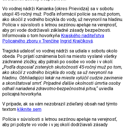
Vo vodnej nádrži Kanianka (okres Prievidza) sa v sobotu
utopil 45-ročný muž. Podľa informácií polície sa muž potom,
ako skočil z vodného bicykla do vody, už nevynoril na hladinu.
Polícia v súvislosti s letnou sezónou apeluje na verejnosť,
aby pri vode dodržiavali základné zásady bezpečnosti.
Informovala o tom hovorkyňa
Krajského riaditeľstva
Policajného zboru v Trenčíne
Ingrid Krajčíková
.
Tragická udalosť vo vodnej nádrži sa udiala v sobotu okolo
obeda. Po prijatí oznámenia boli na miesto vyslané všetky
záchranné zložky, aby pátrali po osobe vo vode i v okolí.
„Podľa doposiaľ zistených skutočností 45-ročný muž po tom,
ako skočil z vodného bicykla do vody, sa už nevynoril na
hladinu. Obhliadajúci lekár na mieste vylúčil cudzie zavinenie
a skonštatoval smrť. Prípadné ďalšie okolnosti úmrtia osoby
odhalí nariadená zdravotno-bezpečnostná pitva,“
uviedla
policajná hovorkyňa.
V prípade, ak sa vám nezobrazil zdieľaný obsah nad týmto
textom
kliknite sem
Polícia v súvislosti s letnou sezónou apeluje na verejnosť,
aby pri pobyte vo vode i v jej okolí dodržiavali zásady