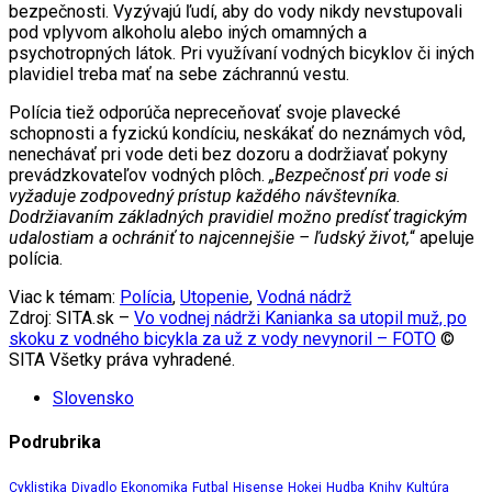
bezpečnosti. Vyzývajú ľudí, aby do vody nikdy nevstupovali
pod vplyvom alkoholu alebo iných omamných a
psychotropných látok. Pri využívaní vodných bicyklov či iných
plavidiel treba mať na sebe záchrannú vestu.
Polícia tiež odporúča nepreceňovať svoje plavecké
schopnosti a fyzickú kondíciu, neskákať do neznámych vôd,
nenechávať pri vode deti bez dozoru a dodržiavať pokyny
prevádzkovateľov vodných plôch.
„Bezpečnosť pri vode si
vyžaduje zodpovedný prístup každého návštevníka.
Dodržiavaním základných pravidiel možno predísť tragickým
udalostiam a ochrániť to najcennejšie – ľudský život,
“ apeluje
polícia.
Viac k témam:
Polícia
,
Utopenie
,
Vodná nádrž
Zdroj: SITA.sk –
Vo vodnej nádrži Kanianka sa utopil muž, po
skoku z vodného bicykla za už z vody nevynoril – FOTO
©
SITA Všetky práva vyhradené.
Slovensko
Podrubrika
Cyklistika
Divadlo
Ekonomika
Futbal
Hisense
Hokej
Hudba
Knihy
Kultúra