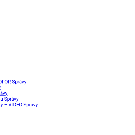
PROFOR
Správy
y
rávy
ou
Správy
lky – VIDEO
Správy