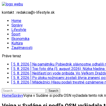
kontakt : redakcia@i-lifestyle.sk
Home
Správy
Lifestyle
Šport
Ekonomika
Kultúra
Zaujímavosti
Práve teraz
[ 5. 8. 2026 ]
Na pamätníku Pobjednik slávnostne odhalili
[ 5. 8. 2026 ]
Top foto dňa (5. august 2026): Nízka hladina
[ 5. 8. 2026 ]
Nešťastí pri vode pribúda. Vo Veľkom Draždia
[ 5. 8. 2026 ]
Po útoku nožnicami zostali štyria zranení, 
[ 5. 8. 2026 ]
Mládežníci Hlasu podali trestné oznámenie n
Search
for:
Home
Správy
Vojna v Sudáne si podľa OSN vyžiadala tento rok 
Vojna v Sudáne si podľa OSN vyžiadala 