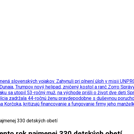
 mená slovenských vojakov. Zahynuli pri plnení úloh v misii UN
 Dunaja, Trumpov nový helipad, zničený kostol a ranč Zorro
Správ
ku sa utopil 53-ročný muž, na východe prišli o život dve deti
Sp
polícia zadržala 44-ročnú ženu pravdepodobne s duševnou poruch
a Korčoka, kritizujú financovanie a fungovanie firmy jeho manže
najmenej 330 detských obetí
tento rok najmenej 330 detských obetí