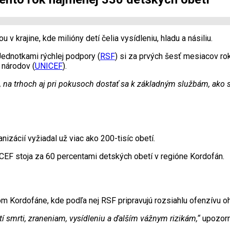
v krajine, kde milióny detí čelia vysídleniu, hladu a násiliu.
ednotkami rýchlej podpory (
RSF
) si za prvých šesť mesiacov ro
 národov (
UNICEF
).
 na trhoch aj pri pokusoch dostať sa k základným službám, ako sú
anizácií vyžiadal už viac ako 200-tisíc obetí.
ICEF stoja za 60 percentami detských obetí v regióne Kordofán.
om Kordofáne, kde podľa nej RSF pripravujú rozsiahlu ofenzívu ohr
tí smrti, zraneniam, vysídleniu a ďalším vážnym rizikám,“
upozorn