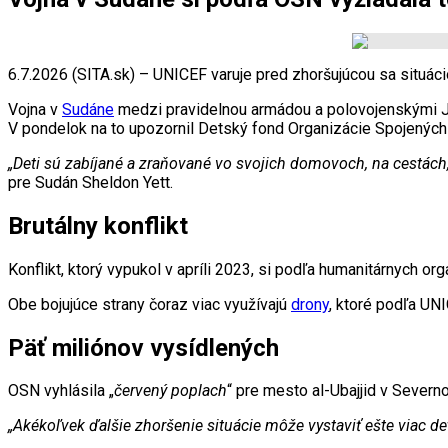
6.7.2026 (SITA.sk) – UNICEF varuje pred zhoršujúcou sa situáciou 
Vojna v
Sudáne
medzi pravidelnou armádou a polovojenskými J
V pondelok na to upozornil Detský fond Organizácie Spojených
„Deti sú zabíjané a zraňované vo svojich domovoch, na cestách,
pre Sudán Sheldon Yett.
Brutálny konflikt
Konflikt, ktorý vypukol v apríli 2023, si podľa humanitárnych org
Obe bojujúce strany čoraz viac využívajú
drony
, ktoré podľa UN
Päť miliónov vysídlených
OSN vyhlásila „
červený poplach
“ pre mesto al-Ubajjid v Severn
„Akékoľvek ďalšie zhoršenie situácie môže vystaviť ešte viac de