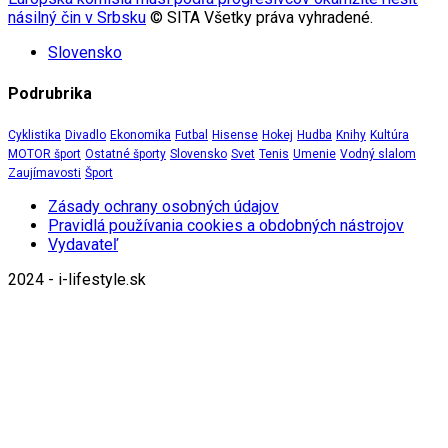
násilný čin v Srbsku
© SITA Všetky práva vyhradené.
Slovensko
Podrubrika
Cyklistika
Divadlo
Ekonomika
Futbal
Hisense
Hokej
Hudba
Knihy
Kultúra
MOTOR šport
Ostatné športy
Slovensko
Svet
Tenis
Umenie
Vodný slalom
Zaujímavosti
Šport
Zásady ochrany osobných údajov
Pravidlá používania cookies a obdobných nástrojov
Vydavateľ
2024 - i-lifestyle.sk