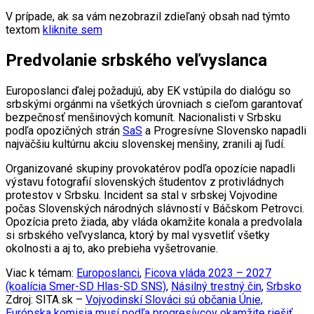
V prípade, ak sa vám nezobrazil zdieľaný obsah nad týmto
textom
kliknite sem
Predvolanie srbského veľvyslanca
Europoslanci ďalej požadujú, aby EK vstúpila do dialógu so
srbskými orgánmi na všetkých úrovniach s cieľom garantovať
bezpečnosť menšinových komunít. Nacionalisti v Srbsku
podľa opozičných strán
SaS
a Progresívne Slovensko napadli
najväčšiu kultúrnu akciu slovenskej menšiny, zranili aj ľudí.
Organizované skupiny provokatérov podľa opozície napadli
výstavu fotografií slovenských študentov z protivládnych
protestov v Srbsku. Incident sa stal v srbskej Vojvodine
počas Slovenských národných slávností v Báčskom Petrovci.
Opozícia preto žiada, aby vláda okamžite konala a predvolala
si srbského veľvyslanca, ktorý by mal vysvetliť všetky
okolnosti a aj to, ako prebieha vyšetrovanie.
Viac k témam:
Europoslanci
,
Ficova vláda 2023 – 2027
(koalícia Smer-SD Hlas-SD SNS)
,
Násilný trestný čin
,
Srbsko
Zdroj: SITA.sk –
Vojvodinskí Slováci sú občania Únie,
Európska komisia musí podľa progresívcov okamžite riešiť