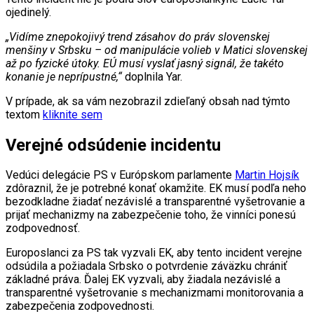
ojedinelý.
„Vidíme znepokojivý trend zásahov do práv slovenskej
menšiny v Srbsku – od manipulácie volieb v Matici slovenskej
až po fyzické útoky. EÚ musí vyslať jasný signál, že takéto
konanie je neprípustné,“
doplnila Yar.
V prípade, ak sa vám nezobrazil zdieľaný obsah nad týmto
textom
kliknite sem
Verejné odsúdenie incidentu
Vedúci delegácie PS v Európskom parlamente
Martin Hojsík
zdôraznil, že je potrebné konať okamžite. EK musí podľa neho
bezodkladne žiadať nezávislé a transparentné vyšetrovanie a
prijať mechanizmy na zabezpečenie toho, že vinníci ponesú
zodpovednosť.
Europoslanci za PS tak vyzvali EK, aby tento incident verejne
odsúdila a požiadala Srbsko o potvrdenie záväzku chrániť
základné práva. Ďalej EK vyzvali, aby žiadala nezávislé a
transparentné vyšetrovanie s mechanizmami monitorovania a
zabezpečenia zodpovednosti.