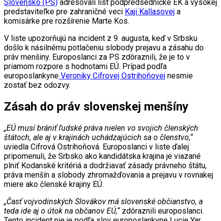
Slovensko (PS)
adresovali list podpredsedníčke EK a vysokej
predstaviteľke pre zahraničné veci
Kaji Kallasovej
a
komisárke pre rozšírenie Marte Kos.
V liste upozorňujú na incident z 9. augusta, keď v Srbsku
došlo k násilnému potlačeniu slobody prejavu a zásahu do
práv menšiny. Europoslanci za PS zdôraznili, že je to v
priamom rozpore s hodnotami EÚ. Prípad podľa
europoslankyne
Veroniky Cifrovej Ostrihoňovej
nesmie
zostať bez odozvy.
Zásah do práv slovenskej menšíny
„EÚ musí brániť ľudské práva nielen vo svojich členských
štátoch, ale aj v krajinách uchádzajúcich sa o členstvo,“
uviedla Cifrová Ostrihoňová. Europoslanci v liste ďalej
pripomenuli, že Srbsko ako kandidátska krajina je viazané
plniť Kodanské kritériá a dodržiavať zásady právneho štátu,
práva menšín a slobody zhromažďovania a prejavu v rovnakej
miere ako členské krajiny EÚ.
„Časť vojvodinských Slovákov má slovenské občianstvo, a
teda ide aj o útok na občanov EÚ,“
zdôraznili europoslanci.
Tento incident nie je podľa slov europoslankyne Lucie Yar