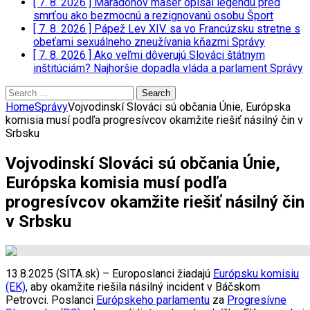
[ 7. 8. 2026 ]
Maradonov masér opísal legendu pred
smrťou ako bezmocnú a rezignovanú osobu
Šport
[ 7. 8. 2026 ]
Pápež Lev XIV. sa vo Francúzsku stretne s
obeťami sexuálneho zneužívania kňazmi
Správy
[ 7. 8. 2026 ]
Ako veľmi dôverujú Slováci štátnym
inštitúciám? Najhoršie dopadla vláda a parlament
Správy
Search
for:
Home
Správy
Vojvodinskí Slováci sú občania Únie, Európska
komisia musí podľa progresívcov okamžite riešiť násilný čin v
Srbsku
Vojvodinskí Slováci sú občania Únie,
Európska komisia musí podľa
progresívcov okamžite riešiť násilný čin
v Srbsku
13.8.2025 (SITA.sk) – Europoslanci žiadajú
Európsku komisiu
(EK)
, aby okamžite riešila násilný incident v Báčskom
Petrovci. Poslanci
Európskeho parlamentu
za
Progresívne