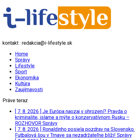
kontakt : redakcia@i-lifestyle.sk
Home
Správy
Lifestyle
Šport
Ekonomika
Kultúra
Zaujímavosti
Práve teraz
[ 7. 8. 2026 ]
Je Európa naozaj v ohrození? Pravda o
kriminalite, islame a mýte o konzervatívnom Rusku –
ROZHOVOR
Správy
[ 7. 8. 2026 ]
Ronaldinho posiela pozdrav na Slovensko.
Futbalová šou v Trnave sa nezadržateľne blíži!
Správy