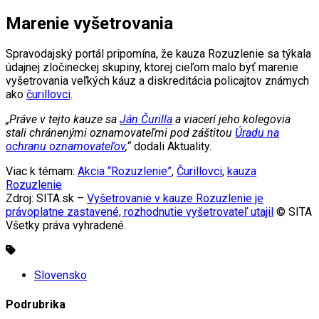
Marenie vyšetrovania
Spravodajský portál pripomína, že kauza Rozuzlenie sa týkala
údajnej zločineckej skupiny, ktorej cieľom malo byť marenie
vyšetrovania veľkých káuz a diskreditácia policajtov známych
ako
čurillovci
.
„Práve v tejto kauze sa
Ján Čurilla
a viacerí jeho kolegovia
stali chránenými oznamovateľmi pod záštitou
Úradu na
ochranu oznamovateľov
,“
dodali Aktuality.
Viac k témam:
Akcia “Rozuzlenie”
,
Čurillovci
,
kauza
Rozuzlenie
Zdroj: SITA.sk –
Vyšetrovanie v kauze Rozuzlenie je
právoplatne zastavené, rozhodnutie vyšetrovateľ utajil
© SITA
Všetky práva vyhradené.
Slovensko
Podrubrika