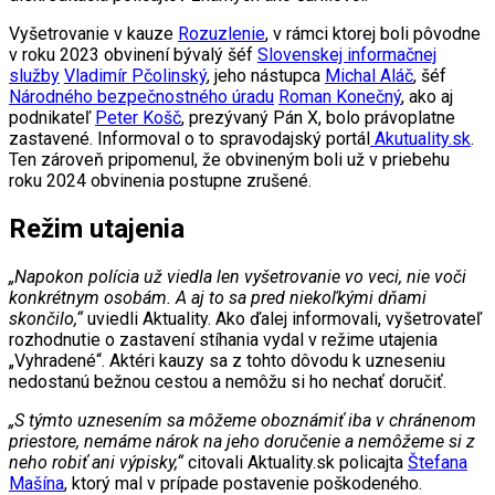
Vyšetrovanie v kauze
Rozuzlenie
, v rámci ktorej boli pôvodne
v roku 2023 obvinení bývalý šéf
Slovenskej informačnej
služby
Vladimír Pčolinský
, jeho nástupca
Michal Aláč
, šéf
Národného bezpečnostného úradu
Roman Konečný
, ako aj
podnikateľ
Peter Košč
, prezývaný Pán X, bolo právoplatne
zastavené. Informoval o to spravodajský portál
Akutuality.sk
.
Ten zároveň pripomenul, že obvineným boli už v priebehu
roku 2024 obvinenia postupne zrušené.
Režim utajenia
„Napokon polícia už viedla len vyšetrovanie vo veci, nie voči
konkrétnym osobám. A aj to sa pred niekoľkými dňami
skončilo,“
uviedli Aktuality. Ako ďalej informovali, vyšetrovateľ
rozhodnutie o zastavení stíhania vydal v režime utajenia
„Vyhradené“. Aktéri kauzy sa z tohto dôvodu k uzneseniu
nedostanú bežnou cestou a nemôžu si ho nechať doručiť.
„S týmto uznesením sa môžeme oboznámiť iba v chránenom
priestore, nemáme nárok na jeho doručenie a nemôžeme si z
neho robiť ani výpisky,“
citovali Aktuality.sk policajta
Štefana
Mašína
, ktorý mal v prípade postavenie poškodeného.