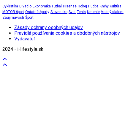
Cyklistika
Divadlo
Ekonomika
Futbal
Hisense
Hokej
Hudba
Knihy
Kultúra
MOTOR šport
Ostatné športy
Slovensko
Svet
Tenis
Umenie
Vodný slalom
Zaujímavosti
Šport
Zásady ochrany osobných údajov
Pravidlá používania cookies a obdobných nástrojov
Vydavateľ
2024 - i-lifestyle.sk