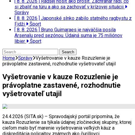
[ 8. 8. 2026 ]
Radšej nosiť ako prosiť. Záchranár radí, čo
si zbaliť na túru a ako sa zachovať v krízovej situácii
Správy
[ 8. 8. 2026 ]
Japonské slnko zabilo statného ragbystu z
Fidži
Šport
[ 8. 8. 2026 ]
Bruno Guimaraes je najväčšia posila
Arsenalu pred sezónou. Údajná suma je 75 miliónov
libier
Šport
Search
for:
Home
Správy
Vyšetrovanie v kauze Rozuzlenie je
právoplatne zastavené, rozhodnutie vyšetrovateľ utajil
Vyšetrovanie v kauze Rozuzlenie je
právoplatne zastavené, rozhodnutie
vyšetrovateľ utajil
24.4.2026 (SITA.sk) – Spravodajský portál pripomína, že
kauza Rozuzlenie sa týkala údajnej zločineckej skupiny, ktorej
cieľom malo byť marenie vyšetrovania veľkých káuz a
diskreditácia policajtov známych ako čurillovci.