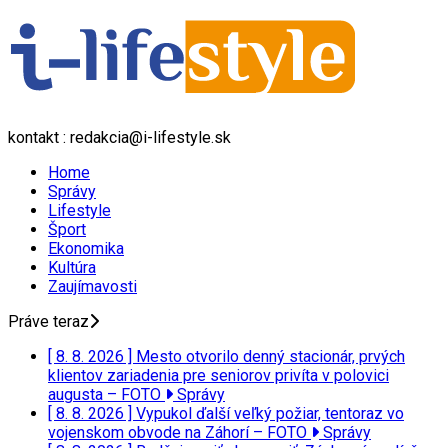
kontakt : redakcia@i-lifestyle.sk
Home
Správy
Lifestyle
Šport
Ekonomika
Kultúra
Zaujímavosti
Práve teraz
[ 8. 8. 2026 ]
Mesto otvorilo denný stacionár, prvých
klientov zariadenia pre seniorov privíta v polovici
augusta – FOTO
Správy
[ 8. 8. 2026 ]
Vypukol ďalší veľký požiar, tentoraz vo
vojenskom obvode na Záhorí – FOTO
Správy