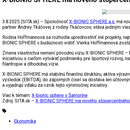
3.8.2025 (SITA.sk) – Spoločnosť
X-BIONIC SPHERE a.s.
má nov
partner Andrey Tkáčovej z rodiny Tkáčovcov, stáva jediným vla
Rodina Hoffmannová sa rozhodla uprednostniť iné projekty, naj
BIONIC SPHERE v budúcnosti vrátiť. Vierka Hoffmannová zostáva
Zmena vlastníctva nemení pôvodnú víziu X-BIONIC SPHERE – by
iniciatívou s cieľom vytvárať podmienky pre športový rozvoj, n
filantropie a dlhodobej vízie.
X-BIONIC SPHERE má stabilnú finančnú štruktúru, aktíva výraz
výsledok (EBITDA), do záporných čísel sa dostáva len účtovný
a vyjadrujú vďaku za vznik tejto výnimočnej iniciatívy.
Viac k témam:
X-bionic sphere v Šamoríne
Zdroj: SITA.sk –
X-BIONIC SPHERE má nového stopercentného vla
Ekonomika