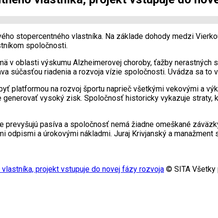
ého stopercentného vlastníka. Na základe dohody medzi Vierkou
stníkom spoločnosti.
mä v oblasti výskumu Alzheimerovej choroby, ťažby nerastných su
 súčasťou riadenia a rozvoja vízie spoločnosti. Uvádza sa to v 
ť platformou na rozvoj športu naprieč všetkými vekovými a výk
ie generovať vysoký zisk. Spoločnosť historicky vykazuje straty, 
ne prevyšujú pasíva a spoločnosť nemá žiadne omeškané záväzky
mi odpismi a úrokovými nákladmi. Juraj Krivjanský a manažment
stníka, projekt vstupuje do novej fázy rozvoja
© SITA Všetky 