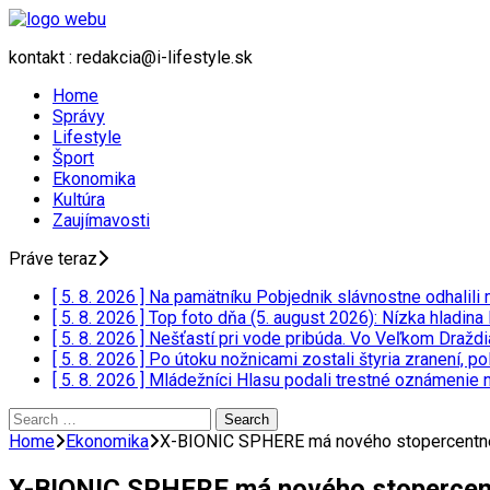
kontakt : redakcia@i-lifestyle.sk
Home
Správy
Lifestyle
Šport
Ekonomika
Kultúra
Zaujímavosti
Práve teraz
[ 5. 8. 2026 ]
Na pamätníku Pobjednik slávnostne odhalili
[ 5. 8. 2026 ]
Top foto dňa (5. august 2026): Nízka hladina
[ 5. 8. 2026 ]
Nešťastí pri vode pribúda. Vo Veľkom Draždia
[ 5. 8. 2026 ]
Po útoku nožnicami zostali štyria zranení, 
[ 5. 8. 2026 ]
Mládežníci Hlasu podali trestné oznámenie n
Search
for:
Home
Ekonomika
X-BIONIC SPHERE má nového stopercentného
X-BIONIC SPHERE má nového stopercentné