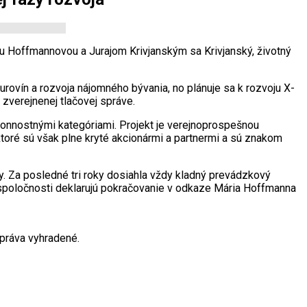
 Hoffmannovou a Jurajom Krivjanským sa Krivjanský, životný
rovín a rozvoja nájomného bývania, no plánuje sa k rozvoju X-
zverejnenej tlačovej správe.
onnostnými kategóriami. Projekt je verejnoprospešnou
ktoré sú však plne kryté akcionármi a partnermi a sú znakom
. Za posledné tri roky dosiahla vždy kladný prevádzkový
 spoločnosti deklarujú pokračovanie v odkaze Mária Hoffmanna
práva vyhradené.