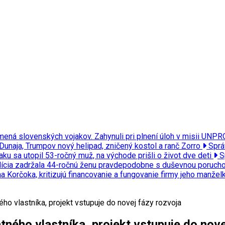
 mená slovenských vojakov. Zahynuli pri plnení úloh v misii UN
 Dunaja, Trumpov nový helipad, zničený kostol a ranč Zorro
Sprá
ku sa utopil 53-ročný muž, na východe prišli o život dve deti
S
polícia zadržala 44-ročnú ženu pravdepodobne s duševnou poruch
a Korčoka, kritizujú financovanie a fungovanie firmy jeho manže
 vlastníka, projekt vstupuje do novej fázy rozvoja
ho vlastníka, projekt vstupuje do nove