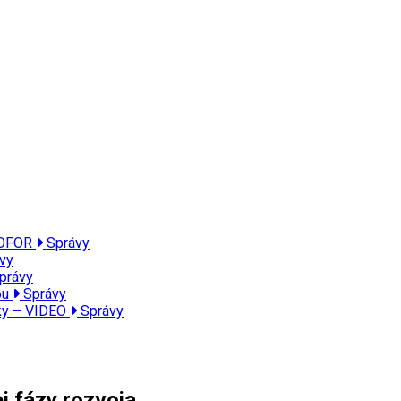
PROFOR
Správy
vy
právy
ou
Správy
lky – VIDEO
Správy
j fázy rozvoja