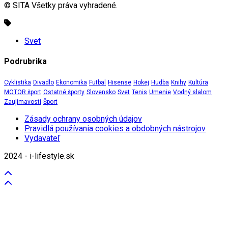
© SITA Všetky práva vyhradené.
Svet
Podrubrika
Cyklistika
Divadlo
Ekonomika
Futbal
Hisense
Hokej
Hudba
Knihy
Kultúra
MOTOR šport
Ostatné športy
Slovensko
Svet
Tenis
Umenie
Vodný slalom
Zaujímavosti
Šport
Zásady ochrany osobných údajov
Pravidlá používania cookies a obdobných nástrojov
Vydavateľ
2024 - i-lifestyle.sk