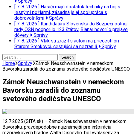
Správy
[ 7. 8. 2026 ]
Hasiči majú dostatok techniky na boj s
lesnými požiarmi, zásadná je aj spolupráca s
dobrovoľníkmi
Správy
[ 7. 8. 2026 ]
Kandidatúru Slovenska do Bezpečnostnej
rady OSN podporilo 123 štátov, Blanár hovorí o prejave
dôvery
Správy
[ 7. 8. 2026 ]
Vlak sa zrazil s autom na priecestí pri
Starom Smokovci, cestujúci sa nezranili
Správy
Search
for:
Home
Správy
Zámok Neuschwanstein v nemeckom
Bavorsku zaradili do zoznamu svetového dedičstva UNESCO
Zámok Neuschwanstein v nemeckom
Bavorsku zaradili do zoznamu
svetového dedičstva UNESCO
12.7.2025 (SITA.sk) – Zámok Neuschwanstein v nemeckom
Bavorsku, pravdepodobne najznámejší pre inšpiráciu
rozprávkových hradov Walta Disneyho, bol vyhlásený za