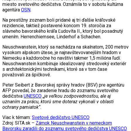
miesto svetového dedičstva. Oznámila to v sobotu kultúrna
agentúra
OSN
.
Na prestížny zoznam boli pridané aj tri ďalšie kráľovské
rezidencie, taktiež postavené koncom 19. storočia za
slávneho bavorského kráľa Ľudovíta II., ktorý bol posadnutý
umením. Herrenchiemsee, Linderhof a Schachen.
Neuschwanstein, ktorý sa nachádza na skalnatom, 200 metrov
vysokom alpskom útese, je najnavštevovanejším hradom v
Nemecku a každoročne ho navštívi takmer 1,5 milióna ľudí.
Neuschwanstein kombinuje idealizovaný stredoveký exteriér
s architektonickými technikami, ktoré sa v tom čase
považovali za špičkové.
Peter Seibert z Bavorskej správy hradov (BSV) pre agentúru
AFP povedal, že zaradenie hradu do zoznamu svetového
dedičstva
UNESCO
„je veľkou zodpovednosťou, ale aj
uznaním za prácu, ktorú sme doteraz vykonali v oblasti
ochrany pamiatok“.
Viac k témam:
Svetové dedičstvo UNESCO
Zdroj: SITA.sk –
Zámok Neuschwanstein v nemeckom
Bavorsku zaradili do zoznamu svetového dedičstva UNESCO