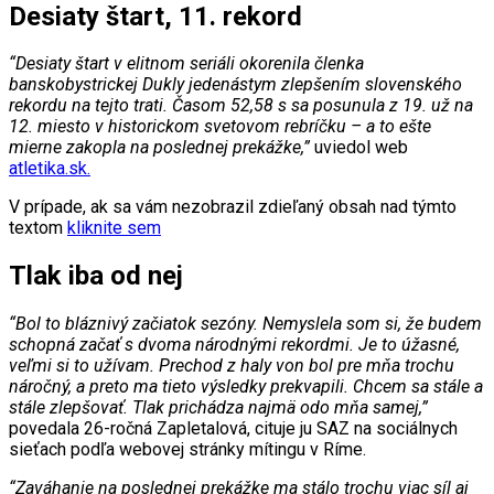
Desiaty štart, 11. rekord
“Desiaty štart v elitnom seriáli okorenila členka
banskobystrickej Dukly jedenástym zlepšením slovenského
rekordu na tejto trati. Časom 52,58 s sa posunula z 19. už na
12. miesto v historickom svetovom rebríčku – a to ešte
mierne zakopla na poslednej prekážke,”
uviedol web
atletika.sk.
V prípade, ak sa vám nezobrazil zdieľaný obsah nad týmto
textom
kliknite sem
Tlak iba od nej
“Bol to bláznivý začiatok sezóny. Nemyslela som si, že budem
schopná začať s dvoma národnými rekordmi. Je to úžasné,
veľmi si to užívam. Prechod z haly von bol pre mňa trochu
náročný, a preto ma tieto výsledky prekvapili. Chcem sa stále a
stále zlepšovať. Tlak prichádza najmä odo mňa samej,”
povedala 26-ročná Zapletalová, cituje ju SAZ na sociálnych
sieťach podľa webovej stránky mítingu v Ríme.
“Zaváhanie na poslednej prekážke ma stálo trochu viac síl aj