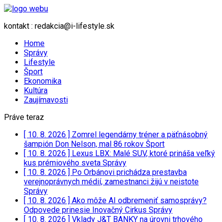
kontakt : redakcia@i-lifestyle.sk
Home
Správy
Lifestyle
Šport
Ekonomika
Kultúra
Zaujímavosti
Práve teraz
[ 10. 8. 2026 ]
Zomrel legendárny tréner a päťnásobný
šampión Don Nelson, mal 86 rokov
Šport
[ 10. 8. 2026 ]
Lexus LBX: Malé SUV, ktoré prináša veľký
kus prémiového sveta
Správy
[ 10. 8. 2026 ]
Po Orbánovi prichádza prestavba
verejnoprávnych médií, zamestnanci žijú v neistote
Správy
[ 10. 8. 2026 ]
Ako môže AI odbremeniť samosprávy?
Odpovede prinesie Inovačný Cirkus
Správy
[ 10. 8. 2026 ]
Vklady J&T BANKY na úrovni trhového