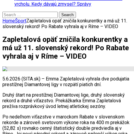
vrcholu. Kedy dávajú zmysel?
Správy
Search
for:
Home
Šport
Zapletalová opäť zničila konkurentky a má už 11.
slovenský rekord! Po Rabate vyhrala aj v Ríme – VIDEO
Zapletalová opäť zničila konkurentky a
má už 11. slovenský rekord! Po Rabate
vyhrala aj v Ríme – VIDEO
5.6.2026 (SITA.sk) – Emma Zapletalová vyhrala dve podujatia
prestížnej Diamantovej ligy v rozpätí piatich dní.
Druhý štart na prestížnej Diamantovej lige, druhý slovenský
rekord a druhé víťazstvo. Prekážkarka Emma Zapletalová
prežíva rozprávkový úvod letnej atletickej sezóny.
Po nedeľnom víťazstve v marockom Rabate v slovenskom
rekorde a zároveň svetovom výkone roka na 400 m prekážok
(52,82 s) rovnako cenný štatistický double predviedla aj v
Ríme. Jej nový národný rekord a zároveň najlepší výkon roka