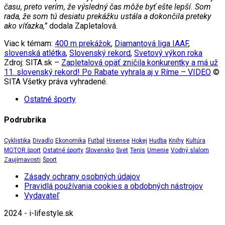
času, preto verím, že výsledný čas môže byť ešte lepší. Som
rada, že som tú desiatu prekážku ustála a dokončila preteky
ako víťazka,”
dodala Zapletalová.
Viac k témam:
400 m prekážok
,
Diamantová liga IAAF
,
slovenská atlétka
,
Slovenský rekord
,
Svetový výkon roka
Zdroj: SITA.sk –
Zapletalová opäť zničila konkurentky a má už
11. slovenský rekord! Po Rabate vyhrala aj v Ríme – VIDEO
©
SITA Všetky práva vyhradené.
Ostatné športy
Podrubrika
Cyklistika
Divadlo
Ekonomika
Futbal
Hisense
Hokej
Hudba
Knihy
Kultúra
MOTOR šport
Ostatné športy
Slovensko
Svet
Tenis
Umenie
Vodný slalom
Zaujímavosti
Šport
Zásady ochrany osobných údajov
Pravidlá používania cookies a obdobných nástrojov
Vydavateľ
2024 - i-lifestyle.sk