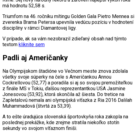
má hodnotu 52,58 s.
Triumfom na 46. ročníku mítingu Golden Gala Pietro Mennea si
zverenka Brama Petersa upevnila vedúcu pozíciu v hodnotení
disciplíny v rámci Diamantovej ligy.
V prípade, ak sa vám nezobrazil zdieľaný obsah nad týmto
textom
kliknite sem
Padli aj Američanky
Na Olympijskom štadióne vo Večnom meste znova zdolala
všetky svoje súperky na čele s Američankou Annou
Cockrellovou (52,77) a poradila si aj so svojou premožiteľkou
z finále MS v Tokiu, ďalšou reprezentantkou USA Jasmine
Jonesovou (53,92), ktorá skončila až šiesta. Do tretice na
Zapletalovú nemala ani olympijská víťazka z Ria 2016 Dalilah
Muhammadová (štvrtá za 53,39).
A to ešte úradujúca slovenská športovkyňa roka zakopla na
poslednej prekážke, kde zrejme stratila niekoľko stotín
sekundy vo svojom víťaznom finiši.