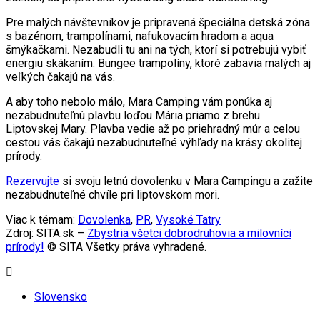
Pre malých návštevníkov je pripravená špeciálna detská zóna
s bazénom, trampolínami, nafukovacím hradom a aqua
šmýkačkami. Nezabudli tu ani na tých, ktorí si potrebujú vybiť
energiu skákaním. Bungee trampolíny, ktoré zabavia malých aj
veľkých čakajú na vás.
A aby toho nebolo málo, Mara Camping vám ponúka aj
nezabudnuteľnú plavbu loďou Mária priamo z brehu
Liptovskej Mary. Plavba vedie až po priehradný múr a celou
cestou vás čakajú nezabudnuteľné výhľady na krásy okolitej
prírody.
Rezervujte
si svoju letnú dovolenku v Mara Campingu a zažite
nezabudnuteľné chvíle pri liptovskom mori.
Viac k témam:
Dovolenka
,
PR
,
Vysoké Tatry
Zdroj: SITA.sk –
Zbystria všetci dobrodruhovia a milovníci
prírody!
© SITA Všetky práva vyhradené.
Slovensko