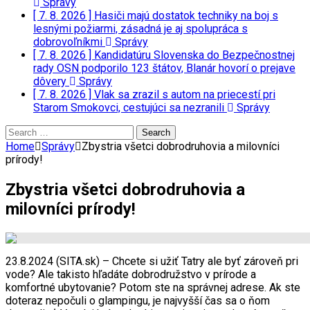
Správy
[ 7. 8. 2026 ]
Hasiči majú dostatok techniky na boj s
lesnými požiarmi, zásadná je aj spolupráca s
dobrovoľníkmi
Správy
[ 7. 8. 2026 ]
Kandidatúru Slovenska do Bezpečnostnej
rady OSN podporilo 123 štátov, Blanár hovorí o prejave
dôvery
Správy
[ 7. 8. 2026 ]
Vlak sa zrazil s autom na priecestí pri
Starom Smokovci, cestujúci sa nezranili
Správy
Search
for:
Home
Správy
Zbystria všetci dobrodruhovia a milovníci
prírody!
Zbystria všetci dobrodruhovia a
milovníci prírody!
23.8.2024 (SITA.sk) – Chcete si užiť Tatry ale byť zároveň pri
vode? Ale takisto hľadáte dobrodružstvo v prírode a
komfortné ubytovanie? Potom ste na správnej adrese. Ak ste
doteraz nepočuli o glampingu, je najvyšší čas sa o ňom