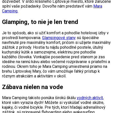
dozvedieť. V srdci krásneho Liptova je miesto, ktoré zaručene
splní vaše požiadavky. Dovoľte nám predstaviť vám
Mara
Camping.
Glamping, to nie je len trend
Je to spôsob, ako si užiť komfort a pohodlie hotelovej izby v
prostredí kempovania.
Glampingové stany
sú špeciálne
navrhnuté pre maximálny komfort, pričom si užijete maximálny
zážitok z prírody. Hostia tu nájdu pohodlné postele, útulný
kuchynský kútik a samozrejme, elektrinu pre pohodlie
každého človeka. Vonkajšie posedenie pred stanom je zas
ideálne na rannú kávu alebo večerné rozprávanie s priateľmi a
rodinou. Okrem toho je Mara Camping umiestnená priamo na
brehu Liptovskej Mary, čo vám umožňuje ľahký prístup k
rôznym atrakciám a aktivitám v okolí.
Zábava nielen na vode
Mara Camping takisto ponúka širokú škálu
vodných aktivít
,
ktoré vám vyrazia dych! Môžete si vyskúšať vodné skútre,
kajaky, či vodné bicykle. Pre tých, ktorí hľadajú adrenalínový
zážitok, sú pripravené flyboarding alebo wakesurfing.