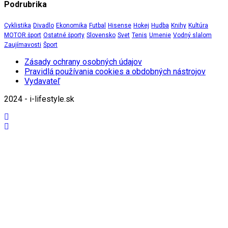
Podrubrika
Cyklistika
Divadlo
Ekonomika
Futbal
Hisense
Hokej
Hudba
Knihy
Kultúra
MOTOR šport
Ostatné športy
Slovensko
Svet
Tenis
Umenie
Vodný slalom
Zaujímavosti
Šport
Zásady ochrany osobných údajov
Pravidlá používania cookies a obdobných nástrojov
Vydavateľ
2024 - i-lifestyle.sk