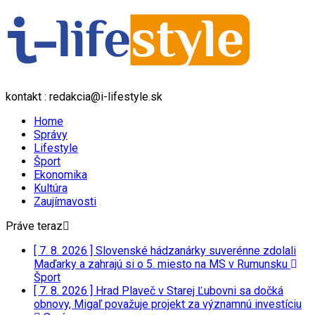
kontakt : redakcia@i-lifestyle.sk
Home
Správy
Lifestyle
Šport
Ekonomika
Kultúra
Zaujímavosti
Práve teraz
[ 7. 8. 2026 ]
Slovenské hádzanárky suverénne zdolali
Maďarky a zahrajú si o 5. miesto na MS v Rumunsku
Šport
[ 7. 8. 2026 ]
Hrad Plaveč v Starej Ľubovni sa dočká
obnovy, Migaľ považuje projekt za významnú investíciu