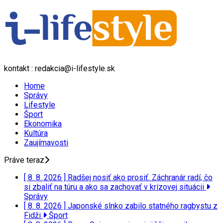
kontakt : redakcia@i-lifestyle.sk
Home
Správy
Lifestyle
Šport
Ekonomika
Kultúra
Zaujímavosti
Práve teraz
[ 8. 8. 2026 ]
Radšej nosiť ako prosiť. Záchranár radí, čo
si zbaliť na túru a ako sa zachovať v krízovej situácii
Správy
[ 8. 8. 2026 ]
Japonské slnko zabilo statného ragbystu z
Fidži
Šport