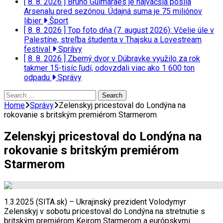
[ 8. 8. 2026 ]
Bruno Guimaraes je najväčšia posila
Arsenalu pred sezónou. Údajná suma je 75 miliónov
libier
Šport
[ 8. 8. 2026 ]
Top foto dňa (7. august 2026): Včelie úle v
Palestíne, streľba študenta v Thajsku a Lovestream
festival
Správy
[ 8. 8. 2026 ]
Zberný dvor v Dúbravke využilo za rok
takmer 15-tisíc ľudí, odovzdali viac ako 1 600 ton
odpadu
Správy
Search
for:
Home
Správy
Zelenskyj pricestoval do Londýna na
rokovanie s britským premiérom Starmerom
Zelenskyj pricestoval do Londýna na
rokovanie s britským premiérom
Starmerom
1.3.2025 (SITA.sk) – Ukrajinský prezident Volodymyr
Zelenskyj v sobotu pricestoval do Londýna na stretnutie s
britským premiérom Keirom Starmerom a európskymi