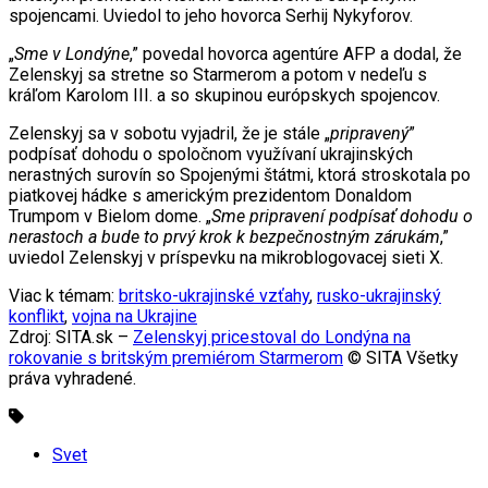
spojencami. Uviedol to jeho hovorca Serhij Nykyforov.
„
Sme v Londýne
,” povedal hovorca agentúre AFP a dodal, že
Zelenskyj sa stretne so Starmerom a potom v nedeľu s
kráľom Karolom III. a so skupinou európskych spojencov.
Zelenskyj sa v sobotu vyjadril, že je stále „
pripravený
”
podpísať dohodu o spoločnom využívaní ukrajinských
nerastných surovín so Spojenými štátmi, ktorá stroskotala po
piatkovej hádke s americkým prezidentom Donaldom
Trumpom v Bielom dome. „
Sme pripravení podpísať dohodu o
nerastoch a bude to prvý krok k bezpečnostným zárukám
,”
uviedol Zelenskyj v príspevku na mikroblogovacej sieti X.
Viac k témam:
britsko-ukrajinské vzťahy
,
rusko-ukrajinský
konflikt
,
vojna na Ukrajine
Zdroj: SITA.sk –
Zelenskyj pricestoval do Londýna na
rokovanie s britským premiérom Starmerom
© SITA Všetky
práva vyhradené.
Svet