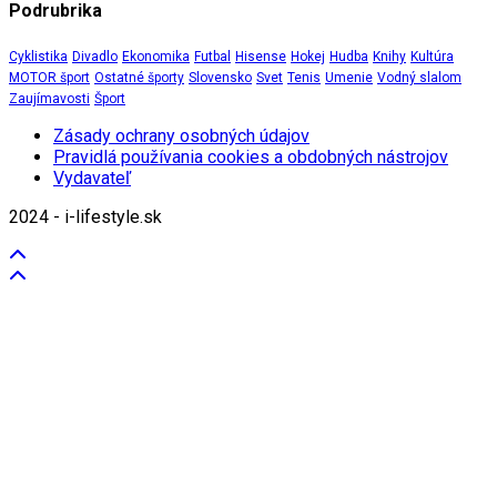
Podrubrika
Cyklistika
Divadlo
Ekonomika
Futbal
Hisense
Hokej
Hudba
Knihy
Kultúra
MOTOR šport
Ostatné športy
Slovensko
Svet
Tenis
Umenie
Vodný slalom
Zaujímavosti
Šport
Zásady ochrany osobných údajov
Pravidlá používania cookies a obdobných nástrojov
Vydavateľ
2024 - i-lifestyle.sk