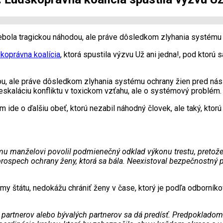
nebola tragickou náhodou, ale práve dôsledkom zlyhania systému 
koprávna koalícia
, ktorá spustila výzvu Už ani jedna!, pod ktor
u, ale práve dôsledkom zlyhania systému ochrany žien pred násil
i eskaláciu konfliktu v toxickom vzťahu, ale o systémový problém.
m ide o ďalšiu obeť, ktorú nezabil náhodný človek, ale taký, ktorú 
mu manželovi povolil podmienečný odklad výkonu trestu, pretože v
rospech ochrany ženy, ktorá sa bála. Neexistoval bezpečnostný pl
témy štátu, nedokážu chrániť ženy v čase, ktorý je podľa odborníko
partnerov alebo bývalých partnerov sa dá predísť. Predpokladom 