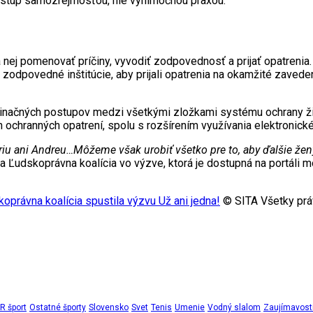
postup samozrejmosťou, nie výnimočnou praxou.
 nej pomenovať príčiny, vyvodiť zodpovednosť a prijať opatrenia
 zodpovedné inštitúcie, aby prijali opatrenia na okamžité zave
rdinačných postupov medzi všetkými zložkami systému ochrany žie
h ochranných opatrení, spolu s rozšírením využívania elektronick
riu ani Andreu…Môžeme však urobiť všetko pre to, aby ďalšie žen
a Ľudskoprávna koalícia vo výzve, ktorá je dostupná na portáli mo
oprávna koalícia spustila výzvu Už ani jedna!
© SITA Všetky prá
 šport
Ostatné športy
Slovensko
Svet
Tenis
Umenie
Vodný slalom
Zaujímavost