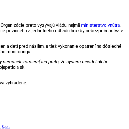
. Organizácie preto vyzývajú vládu, najmä
ministerstvo vnútra
,
denie povinného a jednotného odhadu hrozby nebezpečenstva v
n a detí pred násilím, a tiež vykonanie opatrení na dôsledné
ého monitoringu.
y nemuseli zomierať len preto, že systém nevidel alebo
japeticia.sk.
va vyhradené.
i
Šport