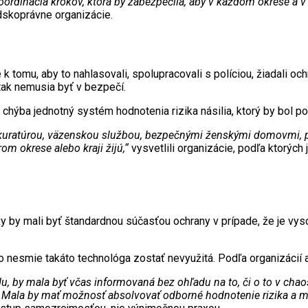
ordinácia krokov, ktorá by zabezpečila, aby v každom okrese a v 
udskoprávne organizácie.
k tomu, aby to nahlasovali, spolupracovali s políciou, žiadali o
 tak nemusia byť v bezpečí.
u chýba jednotný systém hodnotenia rizika násilia, ktorý by bol p
rokuratúrou, väzenskou službou, bezpečnými ženskými domovmi, 
om okrese alebo kraji žijú,“
vysvetlili organizácie, podľa ktorýc
y by mali byť štandardnou súčasťou ochrany v prípade, že je vyso
eto nesmie takáto technológa zostať nevyužitá. Podľa organizácií 
du, by mala byť včas informovaná bez ohľadu na to, či o to v ch
da. Mala by mať možnosť absolvovať odborné hodnotenie rizika a m