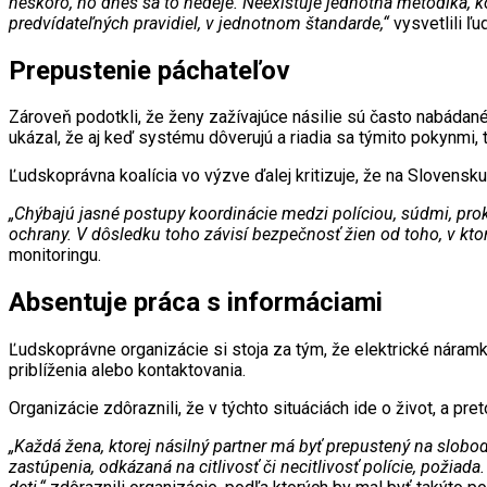
neskoro, no dnes sa to nedeje. Neexistuje jednotná metodika, ko
predvídateľných pravidiel, v jednotnom štandarde,“
vysvetlili ľ
Prepustenie páchateľov
Zároveň podotkli, že ženy zažívajúce násilie sú často nabádané 
ukázal, že aj keď systému dôverujú a riadia sa týmito pokynmi,
Ľudskoprávna koalícia vo výzve ďalej kritizuje, že na Slovensk
„Chýbajú jasné postupy koordinácie medzi políciou, súdmi, p
ochrany. V dôsledku toho závisí bezpečnosť žien od toho, v ktor
monitoringu.
Absentuje práca s informáciami
Ľudskoprávne organizácie si stoja za tým, že elektrické náramk
priblíženia alebo kontaktovania.
Organizácie zdôraznili, že v týchto situáciách ide o život, a pr
„Každá žena, ktorej násilný partner má byť prepustený na slobo
zastúpenia, odkázaná na citlivosť či necitlivosť polície, požia