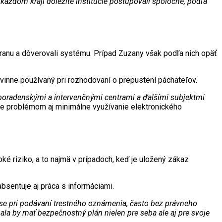
každom kraji dôležité inštitúcie postupovali spoločne, podľa
chranu a dôverovali systému. Prípad Zuzany však podľa nich opäť
ovinne používaný pri rozhodovaní o prepustení páchateľov.
poradenskými a intervenčnými centrami a ďalšími subjektmi
h je problémom aj minimálne využívanie elektronického
ké riziko, a to najmä v prípadoch, keď je uložený zákaz
absentuje aj práca s informáciami.
aose pri podávaní trestného oznámenia, často bez právneho
ala by mať bezpečnostný plán nielen pre seba ale aj pre svoje