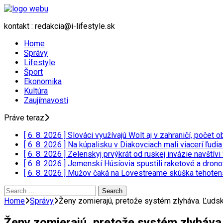
kontakt : redakcia@i-lifestyle.sk
Home
Správy
Lifestyle
Šport
Ekonomika
Kultúra
Zaujímavosti
Práve teraz
[ 6. 8. 2026 ]
Slováci využívajú Wolt aj v zahraničí, poče
[ 6. 8. 2026 ]
Na kúpalisku v Diakovciach mali viacerí ľudi
[ 6. 8. 2026 ]
Zelenskyj prvýkrát od ruskej invázie navští
[ 6. 8. 2026 ]
Jemenskí Húsíovia spustili raketové a drono
[ 6. 8. 2026 ]
Mužov čaká na Lovestreame skúška tehotensk
Search
for:
Home
Správy
Ženy zomierajú, pretože systém zlyháva. Ľudsko
Ženy zomierajú, pretože systém zlyháva.