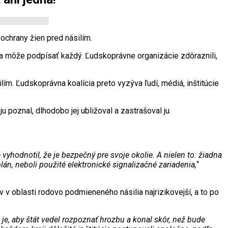
ochrany žien pred násilím.
ú sa môže podpísať každý. Ľudskoprávne organizácie zdôraznili,
ím. Ľudskoprávna koalícia preto vyzýva ľudí, médiá, inštitúcie
ju poznal, dlhodobo jej ubližoval a zastrašoval ju.
yhodnotil, že je bezpečný pre svoje okolie. A nielen to: žiadna
án, neboli použité elektronické signalizačné zariadenia,
“
v v oblasti rodovo podmieneného násilia najrizikovejší, a to po
je, aby štát vedel rozpoznať hrozbu a konal skôr, než bude