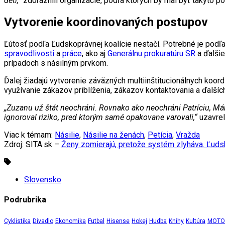
deti,“
zdôraznili organizácie, podľa ktorých by mal byť takýto 
Vytvorenie koordinovaných postupov
Ľútosť podľa Ľudskoprávnej koalície nestačí. Potrebné je podľa
spravodlivosti
a
práce
, ako aj
Generálnu prokuratúru SR
a ďalšie
prípadoch s násilným prvkom.
Ďalej žiadajú vytvorenie záväzných multiinštitucionálnych koo
využívanie zákazov priblíženia, zákazov kontaktovania a ďalšíc
„Zuzanu už štát neochráni. Rovnako ako neochráni Patríciu, Má
ignoroval riziko, pred ktorým samé opakovane varovali,“
uzavrel
Viac k témam:
Násilie
,
Násilie na ženách
,
Petícia
,
Vražda
Zdroj: SITA.sk –
Ženy zomierajú, pretože systém zlyháva. Ľudsk
Slovensko
Podrubrika
Cyklistika
Divadlo
Ekonomika
Futbal
Hisense
Hokej
Hudba
Knihy
Kultúra
MOTOR