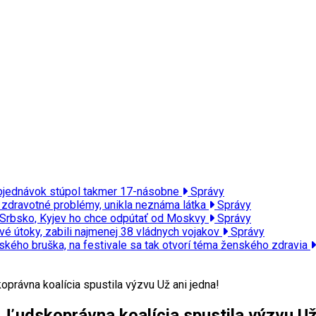
t objednávok stúpol takmer 17-násobne
Správy
a zdravotné problémy, unikla neznáma látka
Správy
vi Srbsko, Kyjev ho chce odpútať od Moskvy
Správy
vé útoky, zabili najmenej 38 vládnych vojakov
Správy
ého bruška, na festivale sa tak otvorí téma ženského zdravia
právna koalícia spustila výzvu Už ani jedna!
 Ľudskoprávna koalícia spustila výzvu Už 