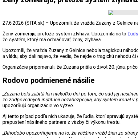
27.6.2026 (SITA.sk) – Upozornili, že vražda Zuzany z Gelnice 
Ženy zomierajú, pretože systém zlyháva. Upozornila na to
Ľuds
že systém, ktorý má ochraňovať ženy, zlyháva.
Upozornili, že vražda Zuzany z Gelnice nebola tragickou náhodo
a vládu, aby dali najavo, že vedia, že nejde o tragickú nehodu č
Organizácie pripomenuli, že Zuzana prišla o život 20. júna, pričo
Rodovo podmienené násilie
„Zuzana bola zabitá len niekoľko dní po tom, čo súd jej násilné
zo zodpovedných inštitúcií nezabezpečila, aby systém konal v p
upozorňujú organizácie vo výzve.
Aj tento prípad podľa nich ukazuje, že ľudia, ktorí spravujú sys
prepustení násilného partnera z väzby či výkonu trestu.
„Dlhodobo upozorňujeme na to, že väčšine vrážd žien zo strany 