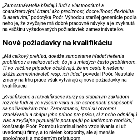
„Zamestnávatelia hľadajú ľudí s vlastnosťami a
charakterovými črtami ako precíznosť, dochvíľnosť, flexibilita
či asertivita,“
podotýka Poór. Výhodou staršej generácie podľa
neho je, že zvyčajne má dobré pracovné návyky a je zvyknutá
na väčšinu vyžadovaných požiadaviek zamestnávateľov.
Nové požiadavky na kvalifikáciu
„Má celkový prehľad, dokáže samostatne hľadať riešenia
problémov a realizovať ich, čo je u mladých často problémom.
Tí vo väčšine prípadov očakávajú, že im cestu k riešeniu
ukáže zamestnávateľ, resp. ich líder,“
povedal Poór. Neustále
zmeny na trhu práce však vytvárajú aj nové požiadavky na
kvalifikáciu.
„Kvalifikačné a rekvalifikačné kurzy sú stabilným základom
rozvoja ľudí aj vo vyššom veku a ich schopnosti prispôsobiť
sa požiadavkám trhu. Zamestnanci, ktorí sú otvorení
vzdelávaniu a chápu jeho prínos pre prácu, si z neho odnášajú
viac a zvyčajne plynulejšie postupujú po kariérnom rebríčku,“
konštatuje Poór. Potrebu kontinuálneho vzdelávania si už
uvedomujú firmy, a to nielen korporáty, ale aj menšie
spoločnosti s moderným prístupom.