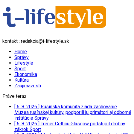
kontakt : redakcia@i-lifestyle.sk
Home
Správy
Lifestyle
Šport
Ekonomika
Kultúra
Zaujímavosti
Práve teraz
[ 6. 8. 2026 ]
Rusínska komunita žiada zachovanie
Múzea rusínskej kultúry, podporili ju primátori aj odborné
inštitúcie
Správy
[ 6. 8. 2026 ]
Tréner Celticu Glasgow podstúpil drobný
zákrok
Šport