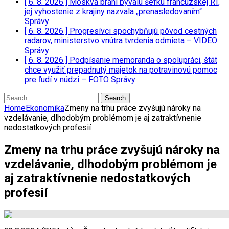
[ 6. 8. 2026 ]
Moskva bráni bývalú šéfku francúzskej RT,
jej vyhostenie z krajiny nazvala „prenasledovaním“
Správy
[ 6. 8. 2026 ]
Progresívci spochybňujú pôvod cestných
radarov, ministerstvo vnútra tvrdenia odmieta – VIDEO
Správy
[ 6. 8. 2026 ]
Podpísanie memoranda o spolupráci, štát
chce využiť prepadnutý majetok na potravinovú pomoc
pre ľudí v núdzi – FOTO
Správy
Search
for:
Home
Ekonomika
Zmeny na trhu práce zvyšujú nároky na
vzdelávanie, dlhodobým problémom je aj zatraktívnenie
nedostatkových profesií
Zmeny na trhu práce zvyšujú nároky na
vzdelávanie, dlhodobým problémom je
aj zatraktívnenie nedostatkových
profesií