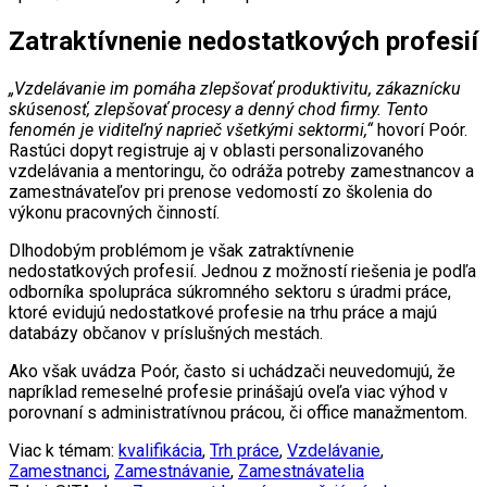
Zatraktívnenie nedostatkových profesií
„Vzdelávanie im pomáha zlepšovať produktivitu, zákaznícku
skúsenosť, zlepšovať procesy a denný chod firmy. Tento
fenomén je viditeľný naprieč všetkými sektormi,“
hovorí Poór.
Rastúci dopyt registruje aj v oblasti personalizovaného
vzdelávania a mentoringu, čo odráža potreby zamestnancov a
zamestnávateľov pri prenose vedomostí zo školenia do
výkonu pracovných činností.
Dlhodobým problémom je však zatraktívnenie
nedostatkových profesií. Jednou z možností riešenia je podľa
odborníka spolupráca súkromného sektoru s úradmi práce,
ktoré evidujú nedostatkové profesie na trhu práce a majú
databázy občanov v príslušných mestách.
Ako však uvádza Poór, často si uchádzači neuvedomujú, že
napríklad remeselné profesie prinášajú oveľa viac výhod v
porovnaní s administratívnou prácou, či office manažmentom.
Viac k témam:
kvalifikácia
,
Trh práce
,
Vzdelávanie
,
Zamestnanci
,
Zamestnávanie
,
Zamestnávatelia