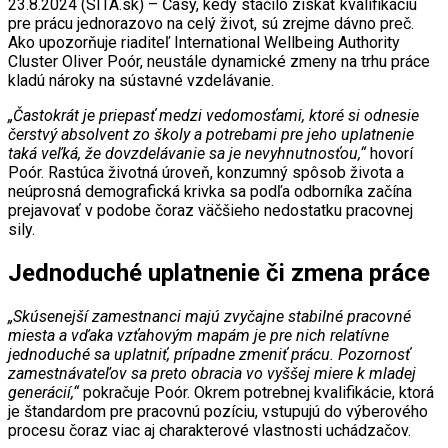
23.8.2024 (SITA.sk) – Časy, kedy stačilo získať kvalifikáciu
pre prácu jednorazovo na celý život, sú zrejme dávno preč.
Ako upozorňuje riaditeľ International Wellbeing Authority
Cluster Oliver Poór, neustále dynamické zmeny na trhu práce
kladú nároky na sústavné vzdelávanie.
„Častokrát je priepasť medzi vedomosťami, ktoré si odnesie
čerstvý absolvent zo školy a potrebami pre jeho uplatnenie
taká veľká, že dovzdelávanie sa je nevyhnutnosťou,“
hovorí
Poór. Rastúca životná úroveň, konzumný spôsob života a
neúprosná demografická krivka sa podľa odborníka začína
prejavovať v podobe čoraz väčšieho nedostatku pracovnej
sily.
Jednoduché uplatnenie či zmena práce
„Skúsenejší zamestnanci majú zvyčajne stabilné pracovné
miesta a vďaka vzťahovým mapám je pre nich relatívne
jednoduché sa uplatniť, prípadne zmeniť prácu. Pozornosť
zamestnávateľov sa preto obracia vo vyššej miere k mladej
generácií,“
pokračuje Poór. Okrem potrebnej kvalifikácie, ktorá
je štandardom pre pracovnú pozíciu, vstupujú do výberového
procesu čoraz viac aj charakterové vlastnosti uchádzačov.