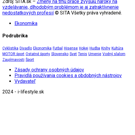
Zdroj: SITA.sk –
Zmeny na trhu práce zvyšujú nároky na
vzdelávanie, dlhodobým problémom je aj zatraktívnenie
nedostatkových profesií
© SITA Všetky práva vyhradené.
Ekonomika
Podrubrika
Cyklistika
Divadlo
Ekonomika
Futbal
Hisense
Hokej
Hudba
Knihy
Kultúra
MOTOR šport
Ostatné športy
Slovensko
Svet
Tenis
Umenie
Vodný slalom
Zaujímavosti
Šport
Zásady ochrany osobných údajov
Pravidlá používania cookies a obdobných nástrojov
Vydavateľ
2024 - i-lifestyle.sk