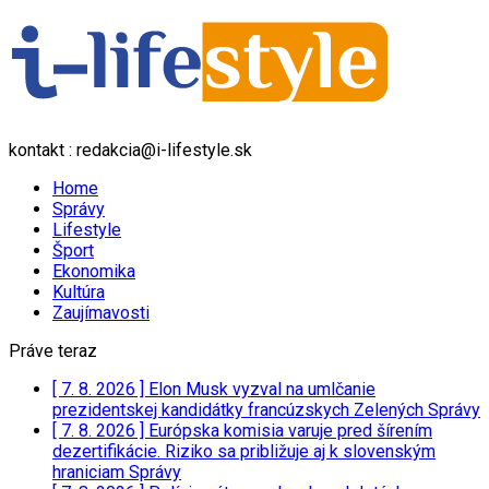
kontakt : redakcia@i-lifestyle.sk
Home
Správy
Lifestyle
Šport
Ekonomika
Kultúra
Zaujímavosti
Práve teraz
[ 7. 8. 2026 ]
Elon Musk vyzval na umlčanie
prezidentskej kandidátky francúzskych Zelených
Správy
[ 7. 8. 2026 ]
Európska komisia varuje pred šírením
dezertifikácie. Riziko sa približuje aj k slovenským
hraniciam
Správy