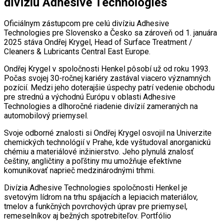
divíziu Adhesive Technologies
Oficiálnym zástupcom pre celú divíziu Adhesive
Technologies pre Slovensko a Česko sa zároveň od 1. januára
2025 stáva Ondřej Krygel, Head of Surface Treatment /
Cleaners & Lubricants Central East Europe.
Ondřej Krygel v spoločnosti Henkel pôsobí už od roku 1993.
Počas svojej 30-ročnej kariéry zastával viacero významných
pozícií. Medzi jeho doterajšie úspechy patrí vedenie obchodu
pre strednú a východnú Európu v oblasti Adhesive
Technologies a dlhoročné riadenie divízií zameraných na
automobilový priemysel.
Svoje odborné znalosti si Ondřej Krygel osvojil na Univerzite
chemických technológií v Prahe, kde vyštudoval anorganickú
chémiu a materiálové inžinierstvo. Jeho plynulá znalosť
češtiny, angličtiny a poľštiny mu umožňuje efektívne
komunikovať naprieč medzinárodnými trhmi.
Divízia Adhesive Technologies spoločnosti Henkel je
svetovým lídrom na trhu spájacích a lepiacich materiálov,
tmelov a funkčných povrchových úprav pre priemysel,
remeselníkov aj bežných spotrebiteľov. Portfólio