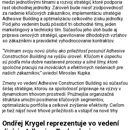
medzi jednotlivými tímami a rozvoj stratégií, ktoré podporia
rast obchodnej jednotky. Zároveň bude niesť zodpovednosť
za riadenie kľúčových zákazníkov, implementáciu stratégie
Adhesive Building a optimalizáciu celkového zisku jednotky.
Pod jeho vedením budú pôsobiť tri obchodné tímy, jeden
marketingový a technický tím. Súčasťou jeho úloh bude aj
príprava cenových stratégií, upevňovanie dlhodobých vzťahov
so zákazníkmi a pravidelné vyhodnocovanie kontraktov.
“Vnímam svoju novú úlohu ako príležitosť posunúť Adhesive
Construction Building na vyššiu úroveň. Kľúčom k úspechu
sú podľa mňa dobre nastavené procesy a silné tímy, ktoré
spoločne pracujú na inováciách a efektívnych riešeniach pre
našich zákazníkov,”
uviedol Miroslav Kupka.
Zmeny vo vedení Adhesive Construction Building sú súčasťou
širšej stratégie, ktorou sa spoločnosť pripravuje na výzvy v
dynamickom trhovom prostredí. Pružnejšia organizačná
štruktúra umožní posilnenie kľúčových segmentov,
optimalizáciu portfólia a celkové zvýšenie efektivity. Cieľom
je tiež nájsť nové trhové príležitosti a vstúpiť na nové trhy.
Ondřej Krygel reprezentuje vo vedení