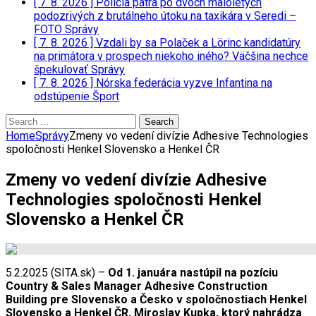
[ 7. 8. 2026 ]
Polícia pátra po dvoch maloletých
podozrivých z brutálneho útoku na taxikára v Seredi –
FOTO
Správy
[ 7. 8. 2026 ]
Vzdali by sa Polaček a Lörinc kandidatúry
na primátora v prospech niekoho iného? Väčšina nechce
špekulovať
Správy
[ 7. 8. 2026 ]
Nórska federácia vyzve Infantina na
odstúpenie
Šport
Search
for:
Home
Správy
Zmeny vo vedení divízie Adhesive Technologies
spoločnosti Henkel Slovensko a Henkel ČR
Zmeny vo vedení divízie Adhesive
Technologies spoločnosti Henkel
Slovensko a Henkel ČR
5.2.2025 (SITA.sk) –
Od 1. januára nastúpil na pozíciu
Country & Sales Manager Adhesive Construction
Building pre Slovensko a Česko v spoločnostiach Henkel
Slovensko a Henkel ČR, Miroslav Kupka, ktorý nahrádza