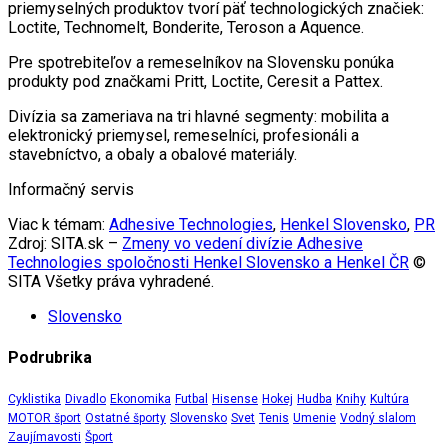
priemyselných produktov tvorí päť technologických značiek:
Loctite, Technomelt, Bonderite, Teroson a Aquence.
Pre spotrebiteľov a remeselníkov na Slovensku ponúka
produkty pod značkami Pritt, Loctite, Ceresit a Pattex.
Divízia sa zameriava na tri hlavné segmenty: mobilita a
elektronický priemysel, remeselníci, profesionáli a
stavebníctvo, a obaly a obalové materiály.
Informačný servis
Viac k témam:
Adhesive Technologies
,
Henkel Slovensko
,
PR
Zdroj: SITA.sk –
Zmeny vo vedení divízie Adhesive
Technologies spoločnosti Henkel Slovensko a Henkel ČR
©
SITA Všetky práva vyhradené.
Slovensko
Podrubrika
Cyklistika
Divadlo
Ekonomika
Futbal
Hisense
Hokej
Hudba
Knihy
Kultúra
MOTOR šport
Ostatné športy
Slovensko
Svet
Tenis
Umenie
Vodný slalom
Zaujímavosti
Šport