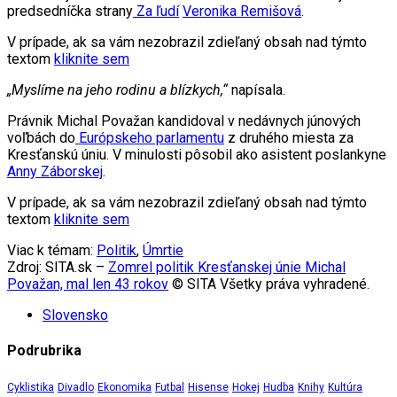
predsedníčka strany
Za ľudí
Veronika Remišová
.
V prípade, ak sa vám nezobrazil zdieľaný obsah nad týmto
textom
kliknite sem
„Myslíme na jeho rodinu a blízkych,“
napísala.
Právnik Michal Považan kandidoval v nedávnych júnových
voľbách do
Európskeho parlamentu
z druhého miesta za
Kresťanskú úniu. V minulosti pôsobil ako asistent poslankyne
Anny Záborskej
.
V prípade, ak sa vám nezobrazil zdieľaný obsah nad týmto
textom
kliknite sem
Viac k témam:
Politik
,
Úmrtie
Zdroj: SITA.sk –
Zomrel politik Kresťanskej únie Michal
Považan, mal len 43 rokov
© SITA Všetky práva vyhradené.
Slovensko
Podrubrika
Cyklistika
Divadlo
Ekonomika
Futbal
Hisense
Hokej
Hudba
Knihy
Kultúra