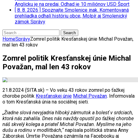
Anglicku je na predaj. Odhad je 10 miliónov USD
Šport
[ 8. 8. 2026 ]
Spoznajte Smolenice inak. Komentovaná
prehliadka odhalí históriu obce, Molpír aj Smolenický
zámok
Správy
Search
for:
Home
Správy
Zomrel politik Kresťanskej únie Michal Považan,
mal len 43 rokov
Zomrel politik Kresťanskej únie Michal
Považan, mal len 43 rokov
21.8.2024 (SITA.sk) – Vo veku 43 rokov zomrel po ťažkej
chorobe politik
Kresťanskej únie
Michal Považan
. Informovala
o tom Kresťanská únia na sociálnej sieti.
„Žiadne slová nevyjadria hlboký zármutok a bolesť v srdciach,
ktorá nás zahalila. Dnes nás navždy opustil po ťažkej chorobe
náš skvelý kolega a priateľ Michal Považan. Myslíme na jeho
dušu a rodinu v modlitbách,“
napísala politická strana Anny
Záborskej. Úmrtie Považana oznámila na Facebooku aj