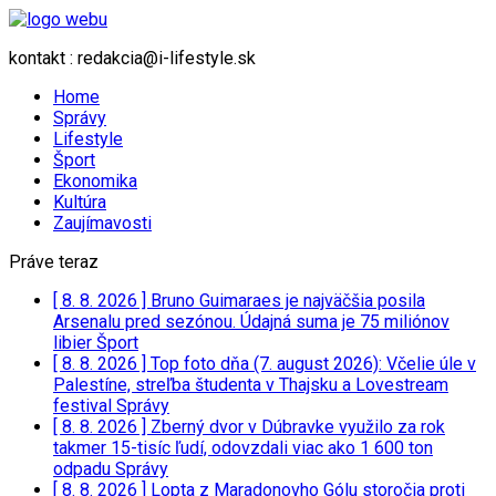
kontakt : redakcia@i-lifestyle.sk
Home
Správy
Lifestyle
Šport
Ekonomika
Kultúra
Zaujímavosti
Práve teraz
[ 8. 8. 2026 ]
Bruno Guimaraes je najväčšia posila
Arsenalu pred sezónou. Údajná suma je 75 miliónov
libier
Šport
[ 8. 8. 2026 ]
Top foto dňa (7. august 2026): Včelie úle v
Palestíne, streľba študenta v Thajsku a Lovestream
festival
Správy
[ 8. 8. 2026 ]
Zberný dvor v Dúbravke využilo za rok
takmer 15-tisíc ľudí, odovzdali viac ako 1 600 ton
odpadu
Správy
[ 8. 8. 2026 ]
Lopta z Maradonovho Gólu storočia proti