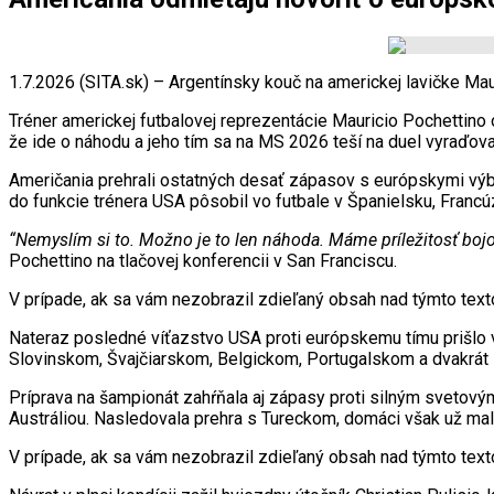
1.7.2026 (SITA.sk) – Argentínsky kouč na americkej lavičke Ma
Tréner americkej futbalovej reprezentácie Mauricio Pochettino
že ide o náhodu a jeho tím sa na MS 2026 teší na duel vyraďova
Američania prehrali ostatných desať zápasov s európskymi výbe
do funkcie trénera USA pôsobil vo futbale v Španielsku, Francú
“Nemyslím si to. Možno je to len náhoda. Máme príležitosť bojova
Pochettino na tlačovej konferencii v San Franciscu.
V prípade, ak sa vám nezobrazil zdieľaný obsah nad týmto te
Nateraz posledné víťazstvo USA proti európskemu tímu prišlo
Slovinskom, Švajčiarskom, Belgickom, Portugalskom a dvakrá
Príprava na šampionát zahŕňala aj zápasy proti silným svetov
Austráliou. Nasledovala prehra s Tureckom, domáci však už mal
V prípade, ak sa vám nezobrazil zdieľaný obsah nad týmto te