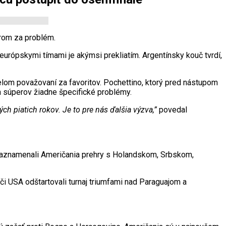
erom za problém.
urópskymi tímami je akýmsi prekliatím. Argentínsky kouč tvrdí,
elom považovaní za favoritov. Pochettino, ktorý pred nástupom
h súperov žiadne špecifické problémy.
ch piatich rokov. Je to pre nás ďalšia výzva,”
povedal
 zaznamenali Američania prehry s Holandskom, Srbskom,
i USA odštartovali turnaj triumfami nad Paraguajom a