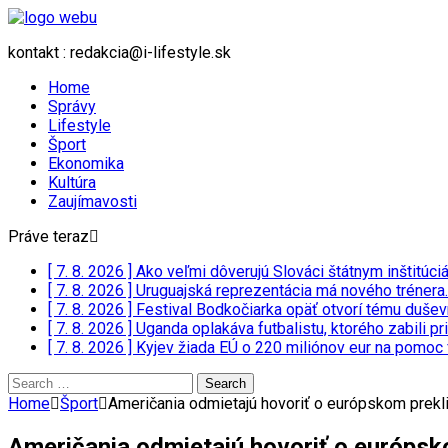
kontakt : redakcia@i-lifestyle.sk
Home
Správy
Lifestyle
Šport
Ekonomika
Kultúra
Zaujímavosti
Práve teraz
[ 7. 8. 2026 ]
Ako veľmi dôverujú Slováci štátnym inštitúc
[ 7. 8. 2026 ]
Uruguajská reprezentácia má nového trénera.
[ 7. 8. 2026 ]
Festival Bodkočiarka opäť otvorí tému duše
[ 7. 8. 2026 ]
Uganda oplakáva futbalistu, ktorého zabili 
[ 7. 8. 2026 ]
Kyjev žiada EÚ o 220 miliónov eur na pomoc 
Search
for:
Home
Šport
Američania odmietajú hovoriť o európskom prekl
Američania odmietajú hovoriť o európsk