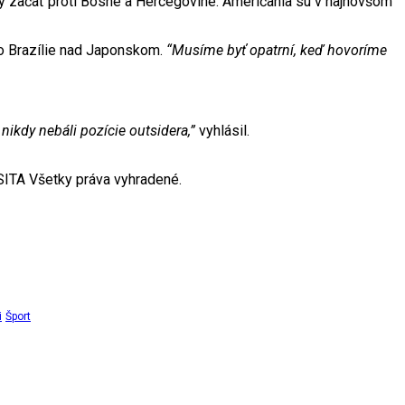
avený začať proti Bosne a Hercegovine. Američania sú v najnovšom
vo Brazílie nad Japonskom.
“Musíme byť opatrní, keď hovoríme
ikdy nebáli pozície outsidera,”
vyhlásil.
ITA Všetky práva vyhradené.
i
Šport