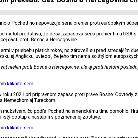
uricio Pochettino nepovažuje sériu prehier proti európskym súp
 odmietol predstavu, že desaťzápasová séria prehier tímu USA s e
cej časti proti Bosne a Hercegovine.
rmi v priebehu piatich rokov, no zároveň sú pred stredajším du
zsku aj Anglicku, uviedol, že jeho tím nemá so štýlom európskyc
ť nielen proti Bosne a Hercegovine, ale aj proti histórii posledný
xtom
kliknite sem
 v roku 2021 pri prípravnom zápase proti práve Bosne. Odvtedy
t s Nemeckom aj Tureckom.
ým mužstvám, čo podľa Pochettina americkému tímu pomohlo. Hráč
i istý postup a nastúpili v pozmenenej zostave.
xtom
kliknite sem