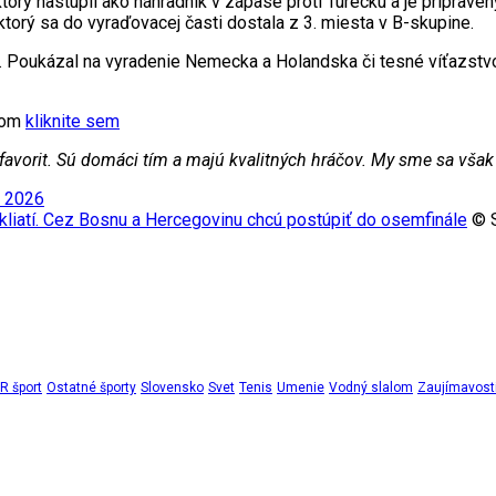
c, ktorý nastúpil ako náhradník v zápase proti Turecku a je pripr
ktorý sa do vyraďovacej časti dostala z 3. miesta v B-skupine.
uelu. Poukázal na vyradenie Nemecka a Holandska či tesné víťazst
xtom
kliknite sem
avorit. Sú domáci tím a majú kvalitných hráčov. My sme sa však n
e 2026
kliatí. Cez Bosnu a Hercegovinu chcú postúpiť do osemfinále
© S
 šport
Ostatné športy
Slovensko
Svet
Tenis
Umenie
Vodný slalom
Zaujímavost