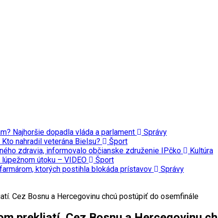
iám? Najhoršie dopadla vláda a parlament
Správy
 Kto nahradil veterána Bielsu?
Šport
vného zdravia, informovalo občianske združenie IPčko
Kultúra
pri lúpežnom útoku – VIDEO
Šport
farmárom, ktorých postihla blokáda prístavov
Správy
iatí. Cez Bosnu a Hercegovinu chcú postúpiť do osemfinále
om prekliatí. Cez Bosnu a Hercegovinu ch