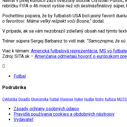
Návrat v plnej kondícii zažil hviezdny útočník Christian Pulisi
rebríčku FIFA o 46 miest vyššie než ich šestnásfinálový súper, 
Pochettino popiera, že by futbalisti USA boli jasný favorit d
o favoritovi. Máme veľký rešpekt voči Bosne,”
dodal.
V prípade, ak sa vám nezobrazil zdieľaný obsah nad týmto te
Tréner súpera Sergej Barbarez to vidí inak.
“Samozrejme, že sú f
Viac k témam:
Americká futbalová reprezentácia
,
MS vo futbal
Zdroj: SITA.sk –
Američania odmietajú hovoriť o európskom pre
Futbal
Podrubrika
Cyklistika
Divadlo
Ekonomika
Futbal
Hisense
Hokej
Hudba
Knihy
Kultúra
MOTOR
Zásady ochrany osobných údajov
Pravidlá používania cookies a obdobných nástrojov
Vydavateľ