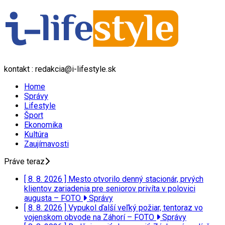
kontakt : redakcia@i-lifestyle.sk
Home
Správy
Lifestyle
Šport
Ekonomika
Kultúra
Zaujímavosti
Práve teraz
[ 8. 8. 2026 ]
Mesto otvorilo denný stacionár, prvých
klientov zariadenia pre seniorov privíta v polovici
augusta – FOTO
Správy
[ 8. 8. 2026 ]
Vypukol ďalší veľký požiar, tentoraz vo
vojenskom obvode na Záhorí – FOTO
Správy