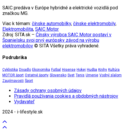
SAIC predáva v Európe hybridné a elektrické vozidlá pod
značkou MG.
Viac k témam:
čínske automobilky
,
čínske elektromobily
,
Elektromobilita
,
SAIC Motor
Zdroj: SITA.sk –
Čínsky výrobca SAIC Motor postaví v
Španielsku svoj prvý európsky závod na výrobu
elektromobilov
© SITA Všetky práva vyhradené.
Podrubrika
Cyklistika
Divadlo
Ekonomika
Futbal
Hisense
Hokej
Hudba
Knihy
Kultúra
MOTOR šport
Ostatné športy
Slovensko
Svet
Tenis
Umenie
Vodný slalom
Zaujímavosti
Šport
Zásady ochrany osobných údajov
Pravidlá používania cookies a obdobných nástrojov
Vydavateľ
2024 - i-lifestyle.sk