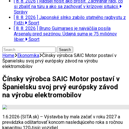
[ 8. 8. 2026 ]
Radšej nosiť ako prosiť. Záchranár radí, čo
si zbaliť na túru a ako sa zachovať v krízovej situácii
Správy
[ 8. 8. 2026 ]
Japonské slnko zabilo statného ragbystu z
Fidži
Šport
[ 8. 8. 2026 ]
Bruno Guimaraes je najväčšia posila
Arsenalu pred sezónou. Údajná suma je 75 miliónov
libier
Šport
Search
for:
Home
Ekonomika
Čínsky výrobca SAIC Motor postaví v
Španielsku svoj prvý európsky závod na výrobu
elektromobilov
Čínsky výrobca SAIC Motor postaví v
Španielsku svoj prvý európsky závod
na výrobu elektromobilov
1.6.2026 (SITA.sk) – Výstavba by mala začať v roku 2027 a
prevádzka odštartovať koncom nasledujúceho roka s ročnou
kapacitou 120‑tisíc vozidiel.