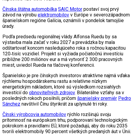
Čínska štátna automobilka
SAIC Motor
postaví svoj prvý
závod na výrobu
elektromobilov
v Európe v severozápadnom
španielskom regióne Galícia, oznámili v pondelok tamojšie
úrady.
Podľa predsedu regionálnej vlády Alfonsa Ruedu by sa
výstavba mala začať v roku 2027 a prevádzka by mala
odštartovať koncom nasledujúceho roka s ročnou kapacitou
120‑tisíc vozidiel. Projekt si vyžiada počiatočnú investíciu
približne 200 miliónov eur a má vytvoriť 2 300 pracovných
miest, uviedol Rueda na tlačovej konferencii.
Španielsko je pre čínskych investorov atraktívne najmä vďaka
rýchlemu hospodárskemu rastu a relatívne nízkym
energetickým nákladom, ktoré sú výsledkom rozsiahlych
investícií do
obnoviteľných zdrojov
. Bilaterálne vzťahy sa v
posledných rokoch posilnili, pričom
španielsky premiér
Pedro
Sánchez
navštívil Čínu štyrikrát za uplynulé tri roky.
Čínski výrobcovia automobilov
rýchlo rozširujú svoju
prítomnosť na európskom trhu, podporovaní technologickým
pokrokom a pravidlami EÚ, ktoré požadujú, aby do roku 2035
tvorili elektromobily 90 percent všetkých predaných áut v Únii.