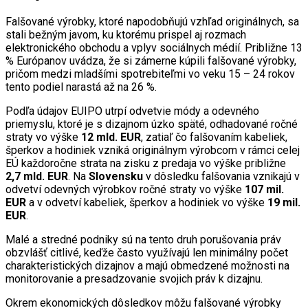
Falšované výrobky, ktoré napodobňujú vzhľad originálnych, sa
stali bežným javom, ku ktorému prispel aj rozmach
elektronického obchodu a vplyv sociálnych médií. Približne 13
% Európanov uvádza, že si zámerne kúpili falšované výrobky,
pričom medzi mladšími spotrebiteľmi vo veku 15 – 24 rokov
tento podiel narastá až na 26 %.
Podľa údajov EUIPO utrpí odvetvie módy a odevného
priemyslu, ktoré je s dizajnom úzko späté, odhadované ročné
straty vo výške
12 mld. EUR
, zatiaľ čo falšovaním kabeliek,
šperkov a hodiniek vzniká originálnym výrobcom v rámci celej
EÚ každoročne strata na zisku z predaja vo výške približne
2,7 mld. EUR
. Na
Slovensku
v dôsledku falšovania vznikajú v
odvetví odevných výrobkov ročné straty vo výške
107 mil.
EUR
a v odvetví kabeliek, šperkov a hodiniek vo výške
19 mil.
EUR
.
Malé a stredné podniky sú na tento druh porušovania práv
obzvlášť citlivé, keďže často využívajú len minimálny počet
charakteristických dizajnov a majú obmedzené možnosti na
monitorovanie a presadzovanie svojich práv k dizajnu.
Okrem ekonomických dôsledkov môžu falšované výrobky