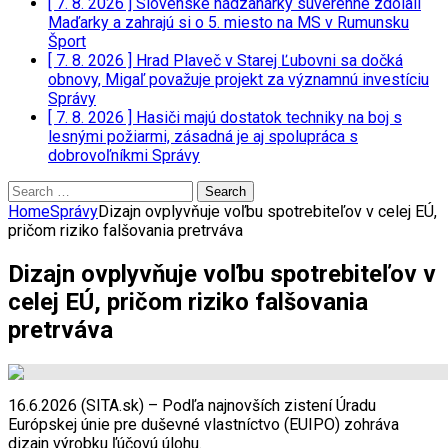
[ 7. 8. 2026 ]
Slovenské hádzanárky suverénne zdolali
Maďarky a zahrajú si o 5. miesto na MS v Rumunsku
Šport
[ 7. 8. 2026 ]
Hrad Plaveč v Starej Ľubovni sa dočká
obnovy, Migaľ považuje projekt za významnú investíciu
Správy
[ 7. 8. 2026 ]
Hasiči majú dostatok techniky na boj s
lesnými požiarmi, zásadná je aj spolupráca s
dobrovoľníkmi
Správy
Search
for:
Home
Správy
Dizajn ovplyvňuje voľbu spotrebiteľov v celej EÚ,
pričom riziko falšovania pretrváva
Dizajn ovplyvňuje voľbu spotrebiteľov v
celej EÚ, pričom riziko falšovania
pretrváva
16.6.2026 (SITA.sk) – Podľa najnovších zistení Úradu
Európskej únie pre duševné vlastníctvo (EUIPO) zohráva
dizajn výrobku ľúčovú úlohu.