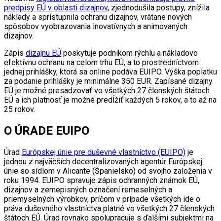
predpisy EÚ v oblasti dizajnov
, zjednodušila postupy, znížila
náklady a sprístupnila ochranu dizajnov, vrátane nových
spôsobov vyobrazovania inovatívnych a animovaných
dizajnov.
Zápis
dizajnu EÚ
poskytuje podnikom rýchlu a nákladovo
efektívnu ochranu na celom trhu EÚ, a to prostredníctvom
jednej prihlášky, ktorá sa online podáva EUIPO. Výška poplatku
za podanie prihlášky je minimálne 350 EUR. Zapísané dizajny
EÚ je možné presadzovať vo všetkých 27 členských štátoch
EÚ a ich platnosť je možné predĺžiť každých 5 rokov, a to až na
25 rokov.
O ÚRADE EUIPO
Úrad
Európskej únie pre duševné vlastníctvo (EUIPO)
je
jednou z najväčších decentralizovaných agentúr Európskej
únie so sídlom v Alicante (Španielsko) od svojho založenia v
roku 1994. EUIPO spravuje zápis ochranných známok EÚ,
dizajnov a zemepisných označení remeselných a
priemyselných výrobkov, pričom v prípade všetkých ide o
práva duševného vlastníctva platné vo všetkých 27 členských
štátoch EÚ. Úrad rovnako spolupracuje s ďalšími subjektmi na