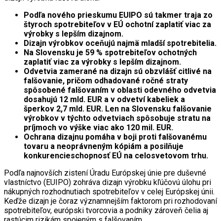
Podľa nového prieskumu EUIPO sú takmer traja zo
štyroch spotrebiteľov v EÚ ochotní zaplatiť viac za
výrobky s lepším dizajnom.
Dizajn výrobkov oceňujú najmä mladší spotrebitelia.
Na Slovensku je 59 % spotrebiteľov ochotných
zaplatiť viac za výrobky s lepším dizajnom.
Odvetvia zamerané na dizajn sú obzvlášť citlivé na
falšovanie, pričom odhadované ročné straty
spôsobené falšovaním v oblasti odevného odvetvia
dosahujú 12 mld. EUR a v odvetví kabeliek a
šperkov 2,7 mld. EUR. Len na Slovensku falšovanie
výrobkov v týchto odvetviach spôsobuje stratu na
príjmoch vo výške viac ako 120 mil. EUR.
Ochrana dizajnu pomáha v boji proti falšovanému
tovaru a neoprávneným kópiám a posilňuje
konkurencieschopnosť EÚ na celosvetovom trhu.
Podľa najnovších zistení Úradu Európskej únie pre duševné
vlastníctvo (EUIPO) zohráva dizajn výrobku kľúčovú úlohu pri
nákupných rozhodnutiach spotrebiteľov v celej Európskej únii.
Keďže dizajn je čoraz významnejším faktorom pri rozhodovaní
spotrebiteľov, európski tvorcovia a podniky zároveň čelia aj
rastúcim rizikám spojeným s falšovaním.