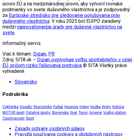
úrovni EÚ a na medzinárodnej úrovni, aby vytvoril rovnaké
podmienky vo svete duševného vlastníctva a je zodpovedný
za
Európske stredisko pre sledovanie porušovania práv
duševného vlastníctva
. V roku 2025 bol EUIPO zaradený
medzi
najinovatívnejšie úrady pre duševné vlastníctvo na
svete
.
Informačný servis
Viac k témam:
Dizajn
,
PR
Zdroj: SITA.sk –
Dizajn ovplyvňuje voľbu spotrebiteľov v celej
EÚ, pričom riziko falšovania pretrváva
© SITA Všetky práva
vyhradené.
Slovensko
Podrubrika
Cyklistika
Divadlo
Ekonomika
Futbal
Hisense
Hokej
Hudba
Knihy
Kultúra
MOTOR šport
Ostatné športy
Slovensko
Svet
Tenis
Umenie
Vodný slalom
Zaujímavosti
Šport
Zásady ochrany osobných údajov
Pravidlá používania cookies a obdobných nástrojov