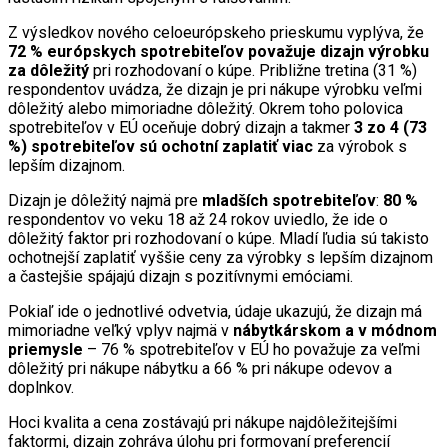
Z výsledkov nového celoeurópskeho prieskumu vyplýva, že
72 % európskych spotrebiteľov považuje dizajn výrobku
za dôležitý
pri rozhodovaní o kúpe. Približne tretina (31 %)
respondentov uvádza, že dizajn je pri nákupe výrobku veľmi
dôležitý alebo mimoriadne dôležitý. Okrem toho polovica
spotrebiteľov v EÚ oceňuje dobrý dizajn a takmer
3 zo 4 (73
%) spotrebiteľov sú ochotní zaplatiť viac
za výrobok s
lepším dizajnom.
Dizajn je dôležitý najmä pre
mladších spotrebiteľov
:
80 %
respondentov vo veku 18 až 24 rokov uviedlo, že ide o
dôležitý faktor pri rozhodovaní o kúpe. Mladí ľudia sú takisto
ochotnejší zaplatiť vyššie ceny za výrobky s lepším dizajnom
a častejšie spájajú dizajn s pozitívnymi emóciami.
Pokiaľ ide o jednotlivé odvetvia, údaje ukazujú, že dizajn má
mimoriadne veľký vplyv najmä v
nábytkárskom a v módnom
priemysle
– 76 % spotrebiteľov v EÚ ho považuje za veľmi
dôležitý pri nákupe nábytku a 66 % pri nákupe odevov a
doplnkov.
Hoci kvalita a cena zostávajú pri nákupe najdôležitejšími
faktormi, dizajn zohráva úlohu pri formovaní preferencií