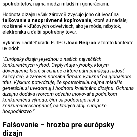
spotrebiteľov, najmä medzi mladšími generáciami.
Hodnota dizajnu však zároveň zvyšuje jeho citlivosť na
falšovanie a neoprávnené kopírovanie
, ktoré sú naďalej
rozšírené v kľúčových odvetviach, ako je móda, nábytok,
elektronika a ďalší spotrebný tovar.
Výkonný riaditeľ úradu EUIPO
João Negrão
v tomto kontexte
uviedol:
“Európsky dizajn je jednou z našich najväčších
konkurenčných výhod. Ovplyvňuje výrobky, ktorým
dôverujeme, ktoré si ceníme a ktoré nám prinášajú radosť
každý deň, a zároveň pomáha firmám vyniknúť na globálnom
trhu. Výskum potvrdzuje, že spotrebitelia, najmä mladšie
generácie, si uvedomujú hodnotu kvalitného dizajnu. Ochrana
dizajnu dodáva tvorcom odvahu inovovať a podnikom
konkurenčnú výhodu, čím sa podporuje rast a
konkurencieschopnosť, na ktorých stojí európske
hospodárstvo.”
Falšovanie – hrozba pre európsky
dizajn