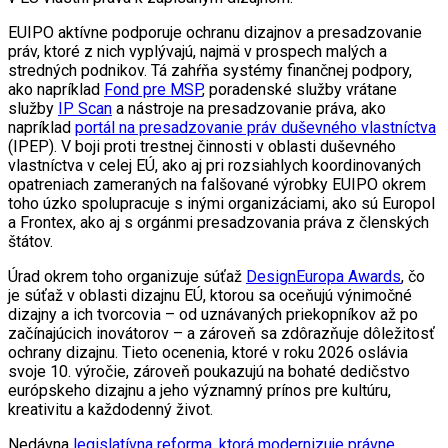
EUIPO aktívne podporuje ochranu dizajnov a presadzovanie
práv, ktoré z nich vyplývajú, najmä v prospech malých a
stredných podnikov. Tá zahŕňa systémy finančnej podpory,
ako napríklad
Fond pre MSP
, poradenské služby vrátane
služby
IP Scan
a nástroje na presadzovanie práva, ako
napríklad
portál na presadzovanie práv duševného vlastníctva
(IPEP). V boji proti trestnej činnosti v oblasti duševného
vlastníctva v celej EÚ, ako aj pri rozsiahlych koordinovaných
opatreniach zameraných na falšované výrobky EUIPO okrem
toho úzko spolupracuje s inými organizáciami, ako sú Europol
a Frontex, ako aj s orgánmi presadzovania práva z členských
štátov.
Úrad okrem toho organizuje súťaž
DesignEuropa Awards
, čo
je súťaž v oblasti dizajnu EÚ, ktorou sa oceňujú výnimočné
dizajny a ich tvorcovia – od uznávaných priekopníkov až po
začínajúcich inovátorov – a zároveň sa zdôrazňuje dôležitosť
ochrany dizajnu. Tieto ocenenia, ktoré v roku 2026 oslávia
svoje 10. výročie, zároveň poukazujú na bohaté dedičstvo
európskeho dizajnu a jeho významný prínos pre kultúru,
kreativitu a každodenný život.
Nedávna
legislatívna reforma, ktorá modernizuje právne