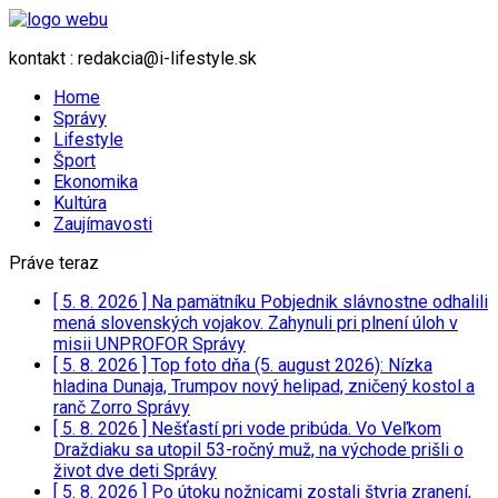
kontakt : redakcia@i-lifestyle.sk
Home
Správy
Lifestyle
Šport
Ekonomika
Kultúra
Zaujímavosti
Práve teraz
[ 5. 8. 2026 ]
Na pamätníku Pobjednik slávnostne odhalili
mená slovenských vojakov. Zahynuli pri plnení úloh v
misii UNPROFOR
Správy
[ 5. 8. 2026 ]
Top foto dňa (5. august 2026): Nízka
hladina Dunaja, Trumpov nový helipad, zničený kostol a
ranč Zorro
Správy
[ 5. 8. 2026 ]
Nešťastí pri vode pribúda. Vo Veľkom
Draždiaku sa utopil 53-ročný muž, na východe prišli o
život dve deti
Správy
[ 5. 8. 2026 ]
Po útoku nožnicami zostali štyria zranení,