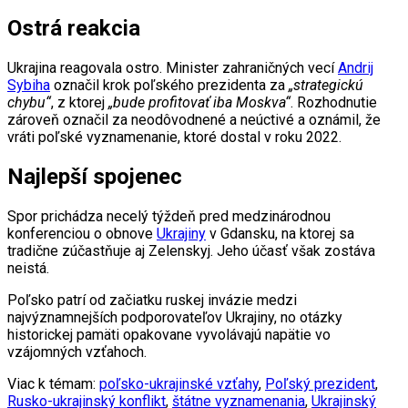
Ostrá reakcia
Ukrajina reagovala ostro. Minister zahraničných vecí
Andrij
Sybiha
označil krok poľského prezidenta za
„strategickú
chybu“
, z ktorej
„bude profitovať iba Moskva“
. Rozhodnutie
zároveň označil za neodôvodnené a neúctivé a oznámil, že
vráti poľské vyznamenanie, ktoré dostal v roku 2022.
Najlepší spojenec
Spor prichádza necelý týždeň pred medzinárodnou
konferenciou o obnove
Ukrajiny
v Gdansku, na ktorej sa
tradične zúčastňuje aj Zelenskyj. Jeho účasť však zostáva
neistá.
Poľsko patrí od začiatku ruskej invázie medzi
najvýznamnejších podporovateľov Ukrajiny, no otázky
historickej pamäti opakovane vyvolávajú napätie vo
vzájomných vzťahoch.
Viac k témam:
poľsko-ukrajinské vzťahy
,
Poľský prezident
,
Rusko-ukrajinský konflikt
,
štátne vyznamenania
,
Ukrajinský