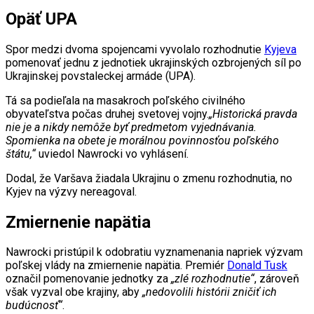
Opäť UPA
Spor medzi dvoma spojencami vyvolalo rozhodnutie
Kyjeva
pomenovať jednu z jednotiek ukrajinských ozbrojených síl po
Ukrajinskej povstaleckej armáde (UPA).
Tá sa podieľala na masakroch poľského civilného
obyvateľstva počas druhej svetovej vojny.
„Historická pravda
nie je a nikdy nemôže byť predmetom vyjednávania.
Spomienka na obete je morálnou povinnosťou poľského
štátu,“
uviedol Nawrocki vo vyhlásení.
Dodal, že Varšava žiadala Ukrajinu o zmenu rozhodnutia, no
Kyjev na výzvy nereagoval.
Zmiernenie napätia
Nawrocki pristúpil k odobratiu vyznamenania napriek výzvam
poľskej vlády na zmiernenie napätia. Premiér
Donald Tusk
označil pomenovanie jednotky za
„zlé rozhodnutie“
, zároveň
však vyzval obe krajiny, aby
„nedovolili histórii zničiť ich
budúcnosť“
.