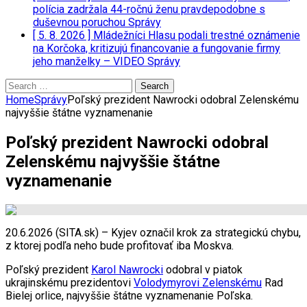
polícia zadržala 44-ročnú ženu pravdepodobne s
duševnou poruchou
Správy
[ 5. 8. 2026 ]
Mládežníci Hlasu podali trestné oznámenie
na Korčoka, kritizujú financovanie a fungovanie firmy
jeho manželky – VIDEO
Správy
Search
for:
Home
Správy
Poľský prezident Nawrocki odobral Zelenskému
najvyššie štátne vyznamenanie
Poľský prezident Nawrocki odobral
Zelenskému najvyššie štátne
vyznamenanie
20.6.2026 (SITA.sk) – Kyjev označil krok za strategickú chybu,
z ktorej podľa neho bude profitovať iba Moskva.
Poľský prezident
Karol Nawrocki
odobral v piatok
ukrajinskému prezidentovi
Volodymyrovi Zelenskému
Rad
Bielej orlice, najvyššie štátne vyznamenanie Poľska.