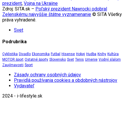
prezident
,
Vojna na Ukrajine
Zdroj: SITA.sk –
Poľský prezident Nawrocki odobral
Zelenskému najvyššie štátne vyznamenanie
© SITA Všetky
práva vyhradené.
Svet
Podrubrika
Cyklistika
Divadlo
Ekonomika
Futbal
Hisense
Hokej
Hudba
Knihy
Kultúra
MOTOR šport
Ostatné športy
Slovensko
Svet
Tenis
Umenie
Vodný slalom
Zaujímavosti
Šport
Zásady ochrany osobných údajov
Pravidlá používania cookies a obdobných nástrojov
Vydavateľ
2024 - i-lifestyle.sk