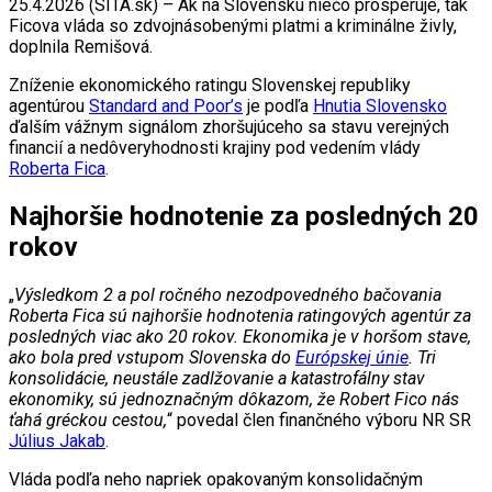
25.4.2026 (SITA.sk) – Ak na Slovensku niečo prosperuje, tak
Ficova vláda so zdvojnásobenými platmi a kriminálne živly,
doplnila Remišová.
Zníženie ekonomického ratingu Slovenskej republiky
agentúrou
Standard and Poor’s
je podľa
Hnutia Slovensko
ďalším vážnym signálom zhoršujúceho sa stavu verejných
financií a nedôveryhodnosti krajiny pod vedením vlády
Roberta Fica
.
Najhoršie hodnotenie za posledných 20
rokov
„
Výsledkom 2 a pol ročného nezodpovedného bačovania
Roberta Fica sú najhoršie hodnotenia ratingových agentúr za
posledných viac ako 20 rokov. Ekonomika je v horšom stave,
ako bola pred vstupom Slovenska do
Európskej únie
. Tri
konsolidácie, neustále zadlžovanie a katastrofálny stav
ekonomiky, sú jednoznačným dôkazom, že Robert Fico nás
ťahá gréckou cestou,
“ povedal člen finančného výboru NR SR
Július Jakab
.
Vláda podľa neho napriek opakovaným konsolidačným