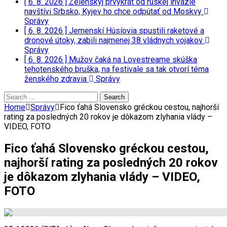
[ 6. 8. 2026 ]
Zelenskyj prvýkrát od ruskej invázie
navštívi Srbsko, Kyjev ho chce odpútať od Moskvy
Správy
[ 6. 8. 2026 ]
Jemenskí Húsíovia spustili raketové a
dronové útoky, zabili najmenej 38 vládnych vojakov
Správy
[ 6. 8. 2026 ]
Mužov čaká na Lovestreame skúška
tehotenského bruška, na festivale sa tak otvorí téma
ženského zdravia
Správy
Search
for:
Home
Správy
Fico ťahá Slovensko gréckou cestou, najhorší
rating za posledných 20 rokov je dôkazom zlyhania vlády –
VIDEO, FOTO
Fico ťahá Slovensko gréckou cestou,
najhorší rating za posledných 20 rokov
je dôkazom zlyhania vlády – VIDEO,
FOTO