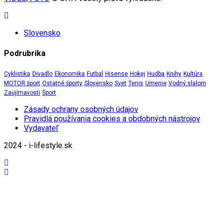
Slovensko
Podrubrika
Cyklistika
Divadlo
Ekonomika
Futbal
Hisense
Hokej
Hudba
Knihy
Kultúra
MOTOR šport
Ostatné športy
Slovensko
Svet
Tenis
Umenie
Vodný slalom
Zaujímavosti
Šport
Zásady ochrany osobných údajov
Pravidlá používania cookies a obdobných nástrojov
Vydavateľ
2024 - i-lifestyle.sk