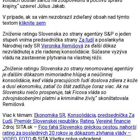
voľbách dostali šancu na zodpovednú a poctivú správu
krajiny,
“ uzavrel Július Jakab.
V prípade, ak sa vám nezobrazil zdieľaný obsah nad týmto
textom
kliknite sem
Zníženie ratingu Slovenska zo strany agentúry S&P o jeden
stupeň vníma predsedníčka strany
Za ľudí
a poslankyňa
Národnej rady SR
Veronika Remišová
za ďalší dôkaz
nezvládnutej a zle riadenej konsolidácie. Súčasne vyzýva
vládu na zastavenie plytvania na vlastnej réžii.
„
Zníženie ratingu Slovenska zo strany renomovanej agentúry
je ďalším dôkazom mimoriadne hlúpej a neúčinnej
konsolidácie, keď vláda pracujúcich ľudí doslova zdiera z kože
a dusí ekonomiku, zatiaľ čo štát zadlžuje čoraz viac. Ak na
Slovensku niečo prosperuje, tak Ficova vláda so
zdvojnásobenými platmi a kriminálne živly,
“ skonštatovala
Remišová.
Viac k témam:
Ekonomika SR
,
Konsolidácia
,
predsedníčka Za
Ľudí
,
Premiér Slovenskej republiky
,
Rating
,
Verejné financie
Zdroj: SITA.sk –
Fico ťahá Slovensko gréckou cestou, najhorší
rating za posledných 20 rokov je dôkazom zlyhania vlády –
VIDEO, FOTO
© SITA Všetky práva vyhradené.