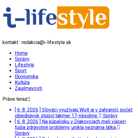
kontakt : redakcia@i-lifestyle.sk
Home
Správy
Lifestyle
Šport
Ekonomika
Kultúra
Zaujímavosti
Práve teraz
[ 6. 8. 2026 ]
Slováci využívajú Wolt aj v zahraničí, počet
objednávok stúpol takmer 17-násobne
Správy
[ 6. 8. 2026 ]
Na kúpalisku v Diakovciach mali viacerí
ľudia zdravotné problémy, unikla neznáma látka
Správy