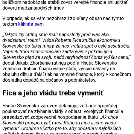
balíčkom nedokázala stabilizovať verejné financie ani udržať
dôveru medzinárodných trhov.
V prípade, ak sa vám nezobrazil zdieľaný obsah nad týmto
textom
kliknite sem
„
Takýto zlý rating sme mali naposledy pred viac ako
dvadsiatimi rokmi. Vláda Roberta Fica zničila ekonomiku
Slovenska do takej miery, že nás vrátila späť o celé desaťročia.
Napriek trom konsolidáciám zadlžovanie pokračuje a
Slovensko platí za svoju nedôveryhodnosť čoraz vyššiu cenu,
“
dodal Jakab. Zhoršenie ratingu podľa Hnutia Slovensko
znamená drahšie financovanie štátu, vyššie náklady na
obsluhu dlhu a ďalší tlak na verejné financie, ktorý v konečnom
dôsledku dopadá na občanov a podnikateľov.
Fica a jeho vládu treba vymeniť
Hnutie Slovensko zároveň deklaruje, že bude aj naďalej
poukazovať na zlyhania vlády v oblasti verejných financií a
presadzovať zodpovedné hospodárenie štátu. „
Ak chce
Slovensko prosperovať, musí Roberta Fica a jeho vládu
vymeniť. Urobíme všetko pre to, aby občania v najbližších