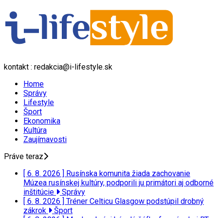
kontakt : redakcia@i-lifestyle.sk
Home
Správy
Lifestyle
Šport
Ekonomika
Kultúra
Zaujímavosti
Práve teraz
[ 6. 8. 2026 ]
Rusínska komunita žiada zachovanie
Múzea rusínskej kultúry, podporili ju primátori aj odborné
inštitúcie
Správy
[ 6. 8. 2026 ]
Tréner Celticu Glasgow podstúpil drobný
zákrok
Šport