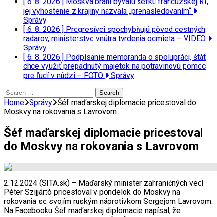
[ 6. 8. 2026 ]
Moskva bráni bývalú šéfku francúzskej RT,
jej vyhostenie z krajiny nazvala „prenasledovaním“
Správy
[ 6. 8. 2026 ]
Progresívci spochybňujú pôvod cestných
radarov, ministerstvo vnútra tvrdenia odmieta – VIDEO
Správy
[ 6. 8. 2026 ]
Podpísanie memoranda o spolupráci, štát
chce využiť prepadnutý majetok na potravinovú pomoc
pre ľudí v núdzi – FOTO
Správy
Search
for:
Home
Správy
Šéf maďarskej diplomacie pricestoval do
Moskvy na rokovania s Lavrovom
Šéf maďarskej diplomacie pricestoval
do Moskvy na rokovania s Lavrovom
2.12.2024 (SITA.sk) – Maďarský minister zahraničných vecí
Péter Szijjártó pricestoval v pondelok do Moskvy na
rokovania so svojím ruským náprotivkom Sergejom Lavrovom.
Na Facebooku Šéf maďarskej diplomacie napísal, že