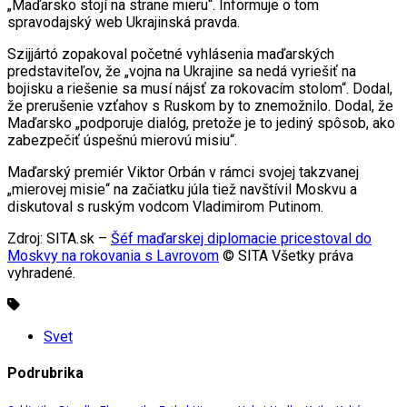
„Maďarsko stojí na strane mieru“. Informuje o tom
spravodajský web Ukrajinská pravda.
Szijjártó zopakoval početné vyhlásenia maďarských
predstaviteľov, že „vojna na Ukrajine sa nedá vyriešiť na
bojisku a riešenie sa musí nájsť za rokovacím stolom“. Dodal,
že prerušenie vzťahov s Ruskom by to znemožnilo. Dodal, že
Maďarsko „podporuje dialóg, pretože je to jediný spôsob, ako
zabezpečiť úspešnú mierovú misiu“.
Maďarský premiér Viktor Orbán v rámci svojej takzvanej
„mierovej misie“ na začiatku júla tiež navštívil Moskvu a
diskutoval s ruským vodcom Vladimirom Putinom.
Zdroj: SITA.sk –
Šéf maďarskej diplomacie pricestoval do
Moskvy na rokovania s Lavrovom
© SITA Všetky práva
vyhradené.
Svet
Podrubrika