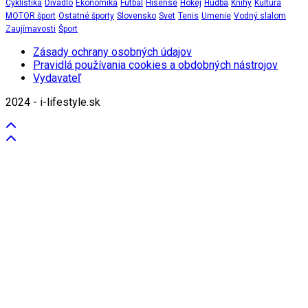
Cyklistika
Divadlo
Ekonomika
Futbal
Hisense
Hokej
Hudba
Knihy
Kultúra
MOTOR šport
Ostatné športy
Slovensko
Svet
Tenis
Umenie
Vodný slalom
Zaujímavosti
Šport
Zásady ochrany osobných údajov
Pravidlá používania cookies a obdobných nástrojov
Vydavateľ
2024 - i-lifestyle.sk