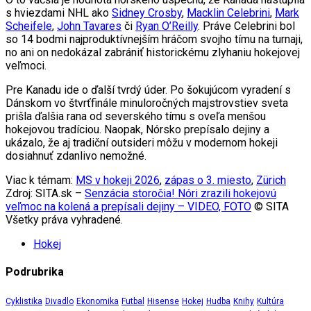
O to väčšia je hodnota nórskeho úspechu, že Kanada nastúpila
s hviezdami NHL ako
Sidney Crosby
,
Macklin Celebrini
,
Mark
Scheifele
,
John Tavares
či
Ryan O’Reilly
. Práve Celebrini bol
so 14 bodmi najproduktívnejším hráčom svojho tímu na turnaji,
no ani on nedokázal zabrániť historickému zlyhaniu hokejovej
veľmoci.
Pre Kanadu ide o ďalší tvrdý úder. Po šokujúcom vyradení s
Dánskom vo štvrťfinále minuloročných majstrovstiev sveta
prišla ďalšia rana od severského tímu s oveľa menšou
hokejovou tradíciou. Naopak, Nórsko prepísalo dejiny a
ukázalo, že aj tradiční outsideri môžu v modernom hokeji
dosiahnuť zdanlivo nemožné.
Viac k témam:
MS v hokeji 2026
,
zápas o 3. miesto
,
Zürich
Zdroj: SITA.sk –
Senzácia storočia! Nóri zrazili hokejovú
veľmoc na kolená a prepísali dejiny – VIDEO, FOTO
© SITA
Všetky práva vyhradené.
Hokej
Podrubrika
Cyklistika
Divadlo
Ekonomika
Futbal
Hisense
Hokej
Hudba
Knihy
Kultúra