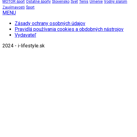
MOTOR šport
Ostatné športy
Slovensko
Svet
Tenis
Umenie
Vodný slalom
Zaujímavosti
Šport
MENU
Zásady ochrany osobných údajov
Pravidlá používania cookies a obdobných nástrojov
Vydavateľ
2024 - i-lifestyle.sk