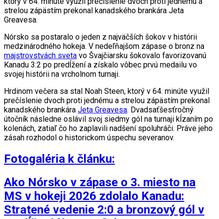
ktorý v 64. minúte využil prečíslenie dvoch proti jednému a
strelou zápästím prekonal kanadského brankára Jeta
Greavesa.
Nórsko sa postaralo o jeden z najväčších šokov v histórii
medzinárodného hokeja. V nedeľňajšom zápase o bronz na
majstrovstvách sveta
vo Švajčiarsku šokovalo favorizovanú
Kanadu 3:2 po predĺžení a získalo vôbec prvú medailu vo
svojej histórii na vrcholnom turnaji.
Hrdinom večera sa stal Noah Steen, ktorý v 64. minúte využil
prečíslenie dvoch proti jednému a strelou zápästím prekonal
kanadského brankára
Jeta Greavesa
. Dvadsaťšesťročný
útočník následne oslávil svoj siedmy gól na turnaji kĺzaním po
kolenách, zatiaľ čo ho zaplavili nadšení spoluhráči. Práve jeho
zásah rozhodol o historickom úspechu severanov.
Fotogaléria k článku:
Ako Nórsko v zápase o 3. miesto na
MS v hokeji 2026 zdolalo Kanadu:
Stratené vedenie 2:0 a bronzový gól v