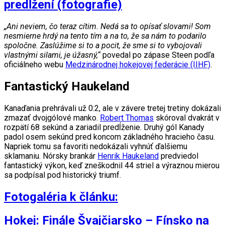
predĺžení (fotografie)
„Ani neviem, čo teraz cítim. Nedá sa to opísať slovami! Som
nesmierne hrdý na tento tím a na to, že sa nám to podarilo
spoločne. Zaslúžime si to a pocit, že sme si to vybojovali
vlastnými silami, je úžasný,“
povedal po zápase Steen podľa
oficiálneho webu
Medzinárodnej hokejovej federácie (IIHF)
.
Fantastický Haukeland
Kanaďania prehrávali už 0:2, ale v závere tretej tretiny dokázali
zmazať dvojgólové manko.
Robert Thomas
skóroval dvakrát v
rozpätí 68 sekúnd a zariadil predĺženie. Druhý gól Kanady
padol osem sekúnd pred koncom základného hracieho času.
Napriek tomu sa favoriti nedokázali vyhnúť ďalšiemu
sklamaniu. Nórsky brankár
Henrik Haukeland
predviedol
fantastický výkon, keď zneškodnil 44 striel a výraznou mierou
sa podpísal pod historický triumf.
Fotogaléria k článku: