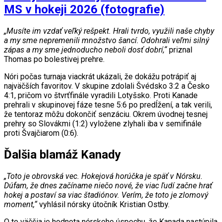
Hokej: Finále Švajčiarsko – Fínsko na
MS v hokeji 2026 (fotografie)
„Musíte im vzdať veľký rešpekt. Hrali tvrdo, využili naše chyby
a my sme nepremenili množstvo šancí. Odohrali veľmi silný
zápas a my sme jednoducho neboli dosť dobrí,“
priznal
Thomas po bolestivej prehre.
Nóri počas turnaja viackrát ukázali, že dokážu potrápiť aj
najväčších favoritov. V skupine zdolali Švédsko 3:2 a Česko
4:1, pričom vo štvrťfinále vyradili Lotyšsko. Proti Kanade
prehrali v skupinovej fáze tesne 5:6 po predĺžení, a tak verili,
že tentoraz môžu dokončiť senzáciu. Okrem úvodnej tesnej
prehry so Slovákmi (1:2) vyložene zlyhali iba v semifinále
proti Švajčiarom (0:6).
Ďalšia blamáž Kanady
„Toto je obrovská vec. Hokejová horúčka je späť v Nórsku.
Dúfam, že dnes začíname niečo nové, že viac ľudí začne hrať
hokej a postaví sa viac štadiónov. Verím, že toto je zlomový
moment,“
vyhlásil nórsky útočník Kristian Ostby.