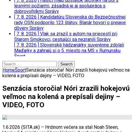
[ 7. 8. 2026 ]
Hasiči majú dostatok techniky na boj s
lesnými požiarmi, zásadná je aj spolupráca s
dobrovoľníkmi
Správy
[ 7. 8. 2026 ]
Kandidatúru Slovenska do Bezpečnostnej
rady OSN podporilo 123 štátov, Blanár hovorí o prejave
dôvery
Správy
[ 7. 8. 2026 ]
Vlak sa zrazil s autom na priecestí pri
Starom Smokovci, cestujúci sa nezranili
Správy
[ 7. 8. 2026 ]
Slovenské hádzanárky suverénne zdolali
Maďarky a zahrajú si o 5. miesto na MS v Rumunsku
Šport
Search
for:
Home
Šport
Senzácia storočia! Nóri zrazili hokejovú veľmoc na
kolená a prepísali dejiny – VIDEO, FOTO
Senzácia storočia! Nóri zrazili hokejovú
veľmoc na kolená a prepísali dejiny –
VIDEO, FOTO
1.6.2026 (SITA.sk) – Hrdinom večera sa stal Noah Steen,