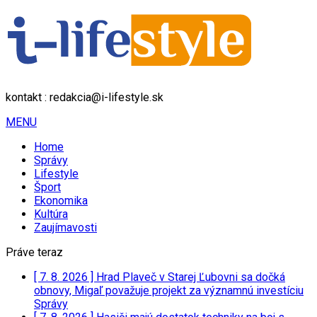
kontakt : redakcia@i-lifestyle.sk
MENU
Home
Správy
Lifestyle
Šport
Ekonomika
Kultúra
Zaujímavosti
Práve teraz
[ 7. 8. 2026 ]
Hrad Plaveč v Starej Ľubovni sa dočká
obnovy, Migaľ považuje projekt za významnú investíciu
Správy