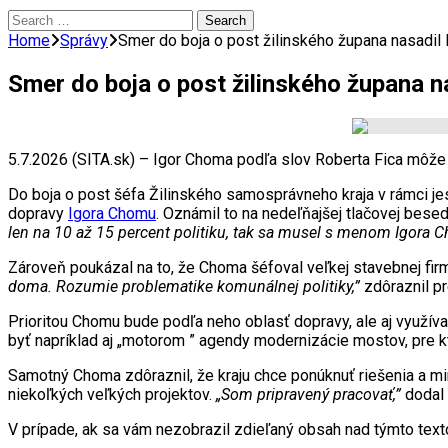
Search
for:
Home
Správy
Smer do boja o post žilinského župana nasadi
Smer do boja o post žilinského župana 
5.7.2026 (SITA.sk) – Igor Choma podľa slov Roberta Fica môže 
Do boja o post šéfa Žilinského samosprávneho kraja v rámci j
dopravy
Igora Chomu
. Oznámil to na nedeľňajšej tlačovej bes
len na 10 až 15 percent politiku, tak sa musel s menom Igora C
Zároveň poukázal na to, že Choma šéfoval veľkej stavebnej firm
doma. Rozumie problematike komunálnej politiky,”
zdôraznil pr
Prioritou Chomu bude podľa neho oblasť dopravy, ale aj využív
byť napríklad aj „motorom ” agendy modernizácie mostov, pre k
Samotný Choma zdôraznil, že kraju chce ponúknuť riešenia a mi
niekoľkých veľkých projektov.
„Som pripravený pracovať,”
dodal
V prípade, ak sa vám nezobrazil zdieľaný obsah nad týmto te