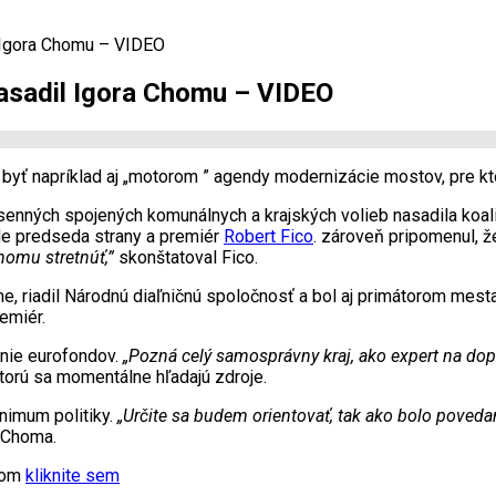
l Igora Chomu – VIDEO
nasadil Igora Chomu – VIDEO
byť napríklad aj „motorom ” agendy modernizácie mostov, pre kt
esenných spojených komunálnych a krajských volieb nasadila koa
ede predseda strany a premiér
Robert Fico
. zároveň pripomenul, ž
homu stretnúť,”
skonštatoval Fico.
e, riadil Národnú diaľničnú spoločnosť a bol aj primátorom mesta
emiér.
anie eurofondov.
„Pozná celý samosprávny kraj, ako expert na dop
torú sa momentálne hľadajú zdroje.
nimum politiky.
„Určite sa budem orientovať, tak ako bolo povedan
 Choma.
xtom
kliknite sem