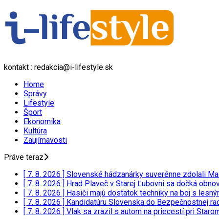
kontakt : redakcia@i-lifestyle.sk
Home
Správy
Lifestyle
Šport
Ekonomika
Kultúra
Zaujímavosti
Práve teraz
[ 7. 8. 2026 ]
Slovenské hádzanárky suverénne zdolali Ma
[ 7. 8. 2026 ]
Hrad Plaveč v Starej Ľubovni sa dočká obnov
[ 7. 8. 2026 ]
Hasiči majú dostatok techniky na boj s lesn
[ 7. 8. 2026 ]
Kandidatúru Slovenska do Bezpečnostnej rad
[ 7. 8. 2026 ]
Vlak sa zrazil s autom na priecestí pri Staro