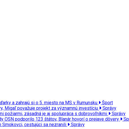
ďarky a zahrajú si o 5. miesto na MS v Rumunsku
Šport
y, Migaľ považuje projekt za významnú investíciu
Správy
ými požiarmi, zásadná je aj spolupráca s dobrovoľníkmi
Správy
y OSN podporilo 123 štátov, Blanár hovorí o prejave dôvery
Sp
m Smokovci, cestujúci sa nezranili
Správy