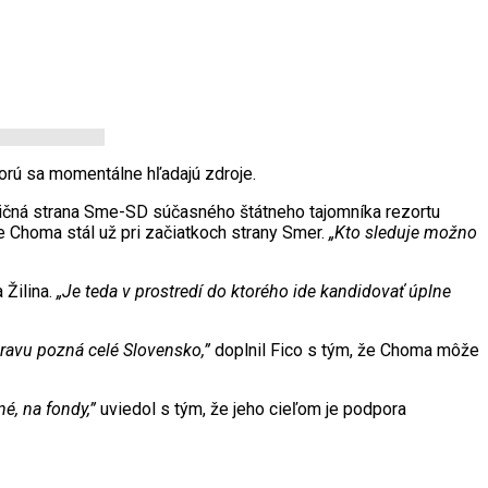
orú sa momentálne hľadajú zdroje.
ličná strana Sme-SD súčasného štátneho tajomníka rezortu
e Choma stál už pri začiatkoch strany Smer.
„Kto sleduje možno
 Žilina.
„Je teda v prostredí do ktorého ide kandidovať úplne
ravu pozná celé Slovensko,”
doplnil Fico s tým, že Choma môže
é, na fondy,”
uviedol s tým, že jeho cieľom je podpora