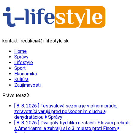
kontakt : redakcia@i-lifestyle.sk
Home
Správy
Lifestyle
Šport
Ekonomika
Kultúra
Zaujímavosti
Práve teraz
[ 8. 8. 2026 ]
Festivalová sezóna je v plnom prúde,
zdravotníci varujú pred poškodením sluchu aj
dehydratáciou
Správy
[ 8. 8. 2026 ]
Dva góly Rychlíka nestačili. Slováci prehrali
s Američanmi a zahrajú si o 3. miesto proti Fínom