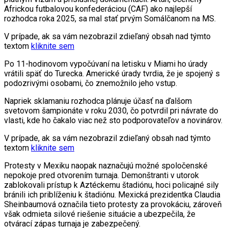
Africkou futbalovou konfederáciou (CAF) ako najlepší
rozhodca roka 2025, sa mal stať prvým Somálčanom na MS.
V prípade, ak sa vám nezobrazil zdieľaný obsah nad týmto
textom
kliknite sem
Po 11-hodinovom vypočúvaní na letisku v Miami ho úrady
vrátili späť do Turecka. Americké úrady tvrdia, že je spojený s
podozrivými osobami, čo znemožnilo jeho vstup.
Napriek sklamaniu rozhodca plánuje účasť na ďalšom
svetovom šampionáte v roku 2030, čo potvrdil pri návrate do
vlasti, kde ho čakalo viac než sto podporovateľov a novinárov.
V prípade, ak sa vám nezobrazil zdieľaný obsah nad týmto
textom
kliknite sem
Protesty v Mexiku naopak naznačujú možné spoločenské
nepokoje pred otvorením turnaja. Demonštranti v utorok
zablokovali prístup k Aztéckemu štadiónu, hoci policajné sily
bránili ich priblíženiu k štadiónu. Mexická prezidentka Claudia
Sheinbaumová označila tieto protesty za provokáciu, zároveň
však odmieta silové riešenie situácie a ubezpečila, že
otvárací zápas turnaja je zabezpečený.