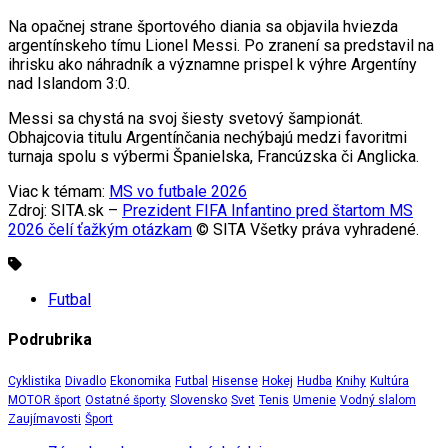
Na opačnej strane športového diania sa objavila hviezda
argentínskeho tímu Lionel Messi. Po zranení sa predstavil na
ihrisku ako náhradník a významne prispel k výhre Argentíny
nad Islandom 3:0.
Messi sa chystá na svoj šiesty svetový šampionát.
Obhajcovia titulu Argentínčania nechýbajú medzi favoritmi
turnaja spolu s výbermi Španielska, Francúzska či Anglicka.
Viac k témam:
MS vo futbale 2026
Zdroj: SITA.sk –
Prezident FIFA Infantino pred štartom MS
2026 čelí ťažkým otázkam
© SITA Všetky práva vyhradené.
Futbal
Podrubrika
Cyklistika
Divadlo
Ekonomika
Futbal
Hisense
Hokej
Hudba
Knihy
Kultúra
MOTOR šport
Ostatné športy
Slovensko
Svet
Tenis
Umenie
Vodný slalom
Zaujímavosti
Šport