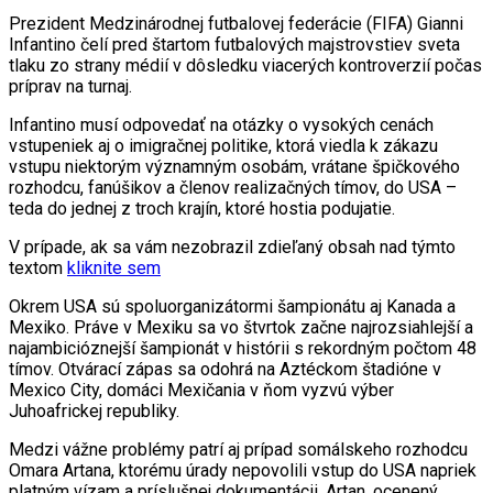
Prezident Medzinárodnej futbalovej federácie (FIFA) Gianni
Infantino čelí pred štartom futbalových majstrovstiev sveta
tlaku zo strany médií v dôsledku viacerých kontroverzií počas
príprav na turnaj.
Infantino musí odpovedať na otázky o vysokých cenách
vstupeniek aj o imigračnej politike, ktorá viedla k zákazu
vstupu niektorým významným osobám, vrátane špičkového
rozhodcu, fanúšikov a členov realizačných tímov, do USA –
teda do jednej z troch krajín, ktoré hostia podujatie.
V prípade, ak sa vám nezobrazil zdieľaný obsah nad týmto
textom
kliknite sem
Okrem USA sú spoluorganizátormi šampionátu aj Kanada a
Mexiko. Práve v Mexiku sa vo štvrtok začne najrozsiahlejší a
najambicióznejší šampionát v histórii s rekordným počtom 48
tímov. Otvárací zápas sa odohrá na Aztéckom štadióne v
Mexico City, domáci Mexičania v ňom vyzvú výber
Juhoafrickej republiky.
Medzi vážne problémy patrí aj prípad somálskeho rozhodcu
Omara Artana, ktorému úrady nepovolili vstup do USA napriek
platným vízam a príslušnej dokumentácii. Artan, ocenený