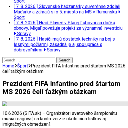
Šport
[ 7. 8. 2026 ]
Slovenské hádzanárky suverénne zdolali
Maďarky a zahrajú si o 5. miesto na MS v Rumunsku
Šport
[ 7. 8. 2026 ]
Hrad Plaveč v Starej Ľubovni sa dočká
obnovy, Migaľ považuje projekt za významnú investíciu
Správy
[ 7. 8. 2026 ]
Hasiči majú dostatok techniky na boj s
lesnými požiarmi, zásadná je aj spolupráca s
dobrovoľníkmi
Správy
Search
for:
Home
Šport
Prezident FIFA Infantino pred štartom MS 2026
čelí ťažkým otázkam
Prezident FIFA Infantino pred štartom
MS 2026 čelí ťažkým otázkam
10.6.2026 (SITA.sk) – Organizátori svetového šampionátu
musia reagovať na kontroverzie okolo cien lístkov aj
imigračných obmedzení.